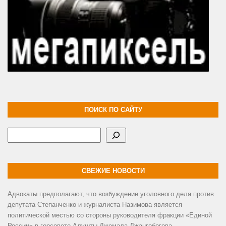
ПОИСК ПО САЙТУ
Поиск
СВЕЖИЕ НОВОСТИ
Адвокаты предполагают, что возбуждение уголовного дела против
депутата Степанченко и журналиста Назимова является
политической местью со стороны руководителя фракции «Единой
России» в горсовете Алушты Джемала Джангобегова