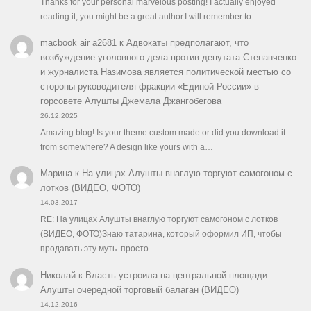
Thanks for your personal marvelous posting! I actually enjoyed
reading it, you might be a great author.I will remember to…
macbook air a2681
к
Адвокаты предполагают, что
возбуждение уголовного дела против депутата Степанченко
и журналиста Назимова является политической местью со
стороны руководителя фракции «Единой России» в
горсовете Алушты Джемала Джангобегова
26.12.2025
Amazing blog! Is your theme custom made or did you download it
from somewhere? A design like yours with a…
Марина
к
На улицах Алушты внаглую торгуют самогоном с
лотков (ВИДЕО, ФОТО)
14.03.2017
RE: На улицах Алушты внаглую торгуют самогоном с лотков
(ВИДЕО, ФОТО)Знаю татарина, который оформил ИП, чтобы
продавать эту муть. просто…
Николай
к
Власть устроила на центральной площади
Алушты очередной торговый балаган (ВИДЕО)
14.12.2016