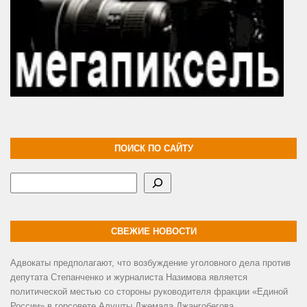
ПОИСК ПО САЙТУ
Поиск
СВЕЖИЕ НОВОСТИ
Адвокаты предполагают, что возбуждение уголовного дела против
депутата Степанченко и журналиста Назимова является
политической местью со стороны руководителя фракции «Единой
России» в горсовете Алушты Джемала Джангобегова