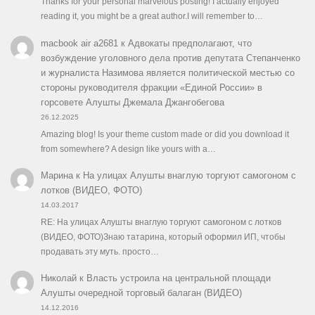
Thanks for your personal marvelous posting! I actually enjoyed
reading it, you might be a great author.I will remember to…
macbook air a2681
к
Адвокаты предполагают, что
возбуждение уголовного дела против депутата Степанченко
и журналиста Назимова является политической местью со
стороны руководителя фракции «Единой России» в
горсовете Алушты Джемала Джангобегова
26.12.2025
Amazing blog! Is your theme custom made or did you download it
from somewhere? A design like yours with a…
Марина
к
На улицах Алушты внаглую торгуют самогоном с
лотков (ВИДЕО, ФОТО)
14.03.2017
RE: На улицах Алушты внаглую торгуют самогоном с лотков
(ВИДЕО, ФОТО)Знаю татарина, который оформил ИП, чтобы
продавать эту муть. просто…
Николай
к
Власть устроила на центральной площади
Алушты очередной торговый балаган (ВИДЕО)
14.12.2016