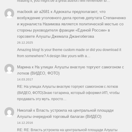
reading it, you might be a great author.I will remember to…
macbook air a2681
к
Адвокаты предполагают, что
возбуждение уголовного дела против депутата Степанченко
и журналиста Назимова является политической местью со
стороны руководителя фракции «Единой России» в
горсовете Алушты Джемала Джангобегова
26.12.2025
Amazing blog! Is your theme custom made or did you download it
from somewhere? A design like yours with a…
Марина
к
На улицах Алушты внаглую торгуют самогоном с
лотков (ВИДЕО, ФОТО)
14.03.2017
RE: На улицах Алушты внаглую торгуют самогоном с лотков
(ВИДЕО, ФОТО)Знаю татарина, который оформил ИП, чтобы
продавать эту муть. просто…
Николай
к
Власть устроила на центральной площади
Алушты очередной торговый балаган (ВИДЕО)
14.12.2016
RE: RE: Власть устроила на центральной площади Алушты