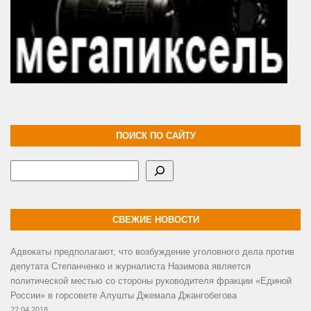
ПОИСК ПО САЙТУ
Поиск
СВЕЖИЕ НОВОСТИ
Адвокаты предполагают, что возбуждение уголовного дела против
депутата Степанченко и журналиста Назимова является
политической местью со стороны руководителя фракции «Единой
России» в горсовете Алушты Джемала Джангобегова
22.04.2018