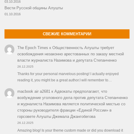
03.10.2016
Вести Русской общины Алушты
01.10.2016
СВЕЖИЕ КОММЕНТАРИИ
The Epoch Times
к
Общественность Алушты требует
освобождения незаконно арестованных по заказу местной
власти журналиста Назимова и депутата Степанченко
26.12.2025
Thanks for your personal marvelous posting! I actually enjoyed
reading it, you might be a great author.I will remember to…
macbook air a2681
к
Адвокаты предполагают, что
возбуждение уголовного дела против депутата Степанченко
и журналиста Назимова является политической местью со
стороны руководителя фракции «Единой России» в
горсовете Алушты Джемала Джангобегова
26.12.2025
Amazing blog! Is your theme custom made or did you download it