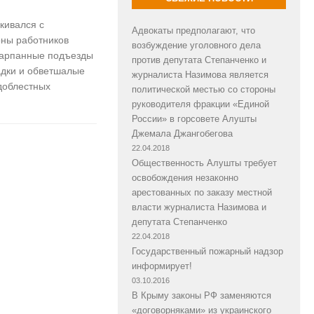
кивался с
Адвокаты предполагают, что
оны работников
возбуждение уголовного дела
шарпанные подъезды
против депутата Степанченко и
адки и обветшалые
журналиста Назимова является
 доблестных
политической местью со стороны
руководителя фракции «Единой
России» в горсовете Алушты
Джемала Джангобегова
22.04.2018
Общественность Алушты требует
освобождения незаконно
арестованных по заказу местной
власти журналиста Назимова и
депутата Степанченко
22.04.2018
Государственный пожарный надзор
информирует!
03.10.2016
В Крыму законы РФ заменяются
«договорняками» из украинского