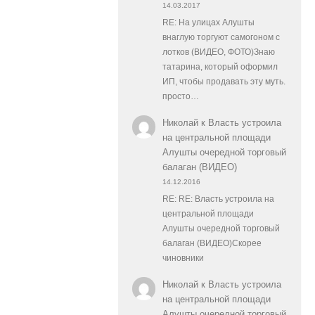
14.03.2017
RE: На улицах Алушты
внаглую торгуют самогоном с
лотков (ВИДЕО, ФОТО)Знаю
татарина, который оформил
ИП, чтобы продавать эту муть.
просто…
Николай
к
Власть устроила
на центральной площади
Алушты очередной торговый
балаган (ВИДЕО)
14.12.2016
RE: RE: Власть устроила на
центральной площади
Алушты очередной торговый
балаган (ВИДЕО)Скорее
чиновники
Николай
к
Власть устроила
на центральной площади
Алушты очередной торговый