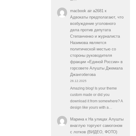
macbook air a2681
к
Адвокаты предполагают, что
возбуждение уголовного
дела против депутата
Степанченко и журналиста
Назимова является
политической местью со
стороны руководителя
фракции «Единой России» в
горсовете Алушты Джемала
Джангобегова
26.12.2025
Amazing blog! Is your theme
custom made or did you
download it from somewhere? A
design like yours with a…
Марина
к
На улицах Алушты
внаглую торгуют самогоном
с лотков (ВИДЕО, ФОТО)