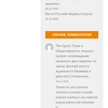
прошлого
03.10.2016
Вести Русской общины Алушты
01.10.2016
СВЕЖИЕ КОММЕНТАРИИ
The Epoch Times
к
Общественность Алушты
требует освобождения
незаконно арестованных по
заказу местной власти
журналиста Назимова и
депутата Степанченко
26.12.2025
Thanks for your personal
marvelous posting! I actually
enjoyed reading it, you might be
a great author.I will remember
to…