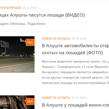
 АЛУШТИНЦЕВ
26.11.2014
ицах Алушты пасутся лошади (ВИДЕО)
ндрея Облёзова. Подробнее…
НОВОСТИ АЛУШТЫ
30.09.2014
0
В Алуште автомобилисты отк
охоты» на лошадей (ФОТО)
Местные водители прекрасно знают, что 
Алушта – Симферополь от села Верхняя 
Ангарского перевала является аварийно
из-за крутых поворотов горной дороги. О
присмотра лошади из конноспортивных ба
НОВОСТИ АЛУШТЫ
29.07.2014
0
В Алуште у лошадей конно-сп