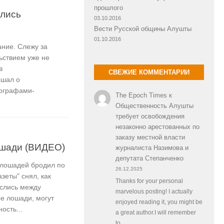
прошлого
лись
03.10.2016
Вести Русской общины Алушты
01.10.2016
ание. Слежу за
ьствием уже не
в
СВЕЖИЕ КОММЕНТАРИИ
ышал о
тографами-
The Epoch Times
к
Общественность Алушты
требует освобождения
незаконно арестованных по
заказу местной власти
ошади (ВИДЕО)
журналиста Назимова и
депутата Степанченко
 лошадей бродил по
26.12.2025
зеты" снял, как
Thanks for your personal
слись между
marvelous posting! I actually
е лошади, могут
enjoyed reading it, you might be
ость...
a great author.I will remember
to…