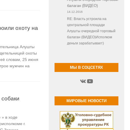
балаган (ВИДЕО)
14.12.2016
RE: Власть устроила на
центральной площади
роили охоту на
Алушты очередной торговый
балаган (ВИДЕО)Исполком
деньги зарабатывает)
жительница Алушты
идетельницей охоты
 её словам, 25 июня
 трое мужчин на
МЫ В СОЦСЕТЯХ
ВКонтакте
YouTube
 собаки
МИРОВЫЕ НОВОСТИ
 » в ходе
рисполкоме г.