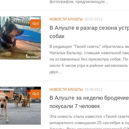
фотографов, предлагающую...
НОВОСТИ АЛУШТЫ
02.07.2013
0
В Алуште в разгар сезона уст
собак
В редакцию "Твоей газеты" обратилась 
Наталья Бельгер, ставшая невольной св
на оставленных без присмотра собак. По
около 6 часов утра в районе автовокзала
двух...
НОВОСТИ АЛУШТЫ
25.09.2012
0
В Алуште за неделю бродячие
покусали 7 человек
Эта новость стала известна «Твоей газете
аппаратного совещания 25 сентября в го