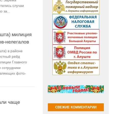
ЭС Зарема
тились случаи
 за...
ушта) милиция
ов-нелегалов
шта) в районе
естный рейд
илиции Главного
 сотрудники
авляющих фото-
али чаще
СВЕЖИЕ КОММЕНТАРИИ