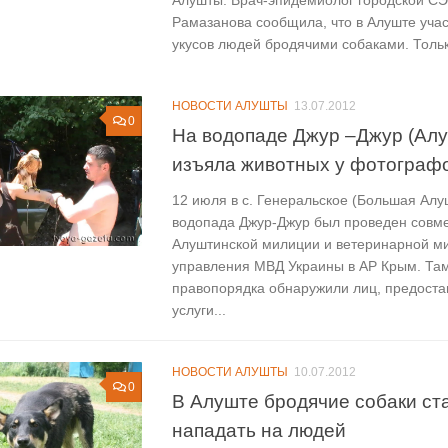
Алушты. Врач-эпидемиолог городской С
Рамазанова сообщила, что в Алуште учас
укусов людей бродячими собаками. Только
НОВОСТИ АЛУШТЫ
13.07.2012
0
На водопаде Джур –Джур (Ал
изъяла животных у фотограф
12 июля в с. Генеральское (Большая Алу
водопада Джур-Джур был проведен совм
Алуштинской милиции и ветеринарной м
управления МВД Украины в АР Крым. Там
правопорядка обнаружили лиц, предост
услуги...
НОВОСТИ АЛУШТЫ
10.07.2012
0
В Алуште бродячие собаки ст
нападать на людей