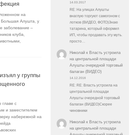
нфекция
14.03.2017
RE: На улицах Алушты
оложенном на
внаглую торгуют самогоном с
 Большая Алушта, у
лотков (ВИДЕО, ФОТО)Знаю
е заболевание –
татарина, который оформил
ников клуба,
ИП, чтобы продавать эту муть.
ивотными,
просто…
Николай
к
Власть устроила
на центральной площади
Алушты очередной торговый
балаган (ВИДЕО)
изъял у группы
14.12.2016
ощенного
RE: RE: Власть устроила на
центральной площади
Алушты очередной торговый
 главе с
балаган (ВИДЕО)Скорее
ым и заместителем
чиновники
верку набережной на
Николай
к
Власть устроила
рейда
на центральной площади
ьвовских
Алушты очередной торговый