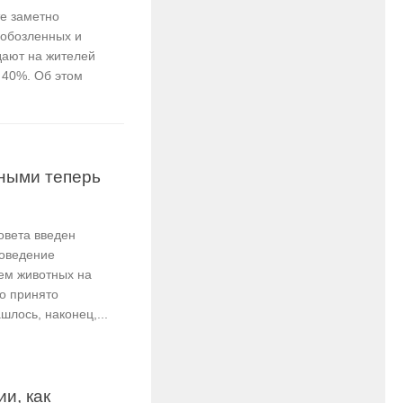
е заметно
 обозленных и
дают на жителей
 40%. Об этом
ными теперь
овета введен
роведение
ем животных на
о принято
шлось, наконец,...
и, как