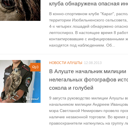
клуба обнаружена опасная и
В конно-спортивном клубе "Карат", расп
территории Изобильненского сельсовета,
4-х четырех лошадей обнаружено опасно
лептоспироз. В настоящее время 8 работ
контактировавшие с инфицированными ж
находятся под наблюдением. Об...
НОВОСТИ АЛУШТЫ
12.08.2013
0
В Алуште начальник милиции 
нелегальных фотографов ист
сокола и голубей
9 августа руководство милиции Алушты во
начальником милиции Андреем Иванцов
мэра Светланой Немирович провело про
наличие незаконной торговли. Во время 
правоохранители наткнулись на группу л