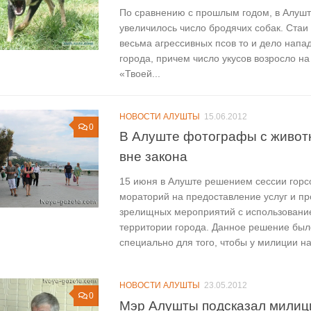
По сравнению с прошлым годом, в Алушт
увеличилось число бродячих собак. Стаи
весьма агрессивных псов то и дело напа
города, причем число укусов возросло на
«Твоей...
НОВОСТИ АЛУШТЫ
15.06.2012
0
В Алуште фотографы с живот
вне закона
15 июня в Алуште решением сессии горс
мораторий на предоставление услуг и п
зрелищных мероприятий с использовани
территории города. Данное решение был
специально для того, чтобы у милиции на
НОВОСТИ АЛУШТЫ
23.05.2012
0
Мэр Алушты подсказал милици