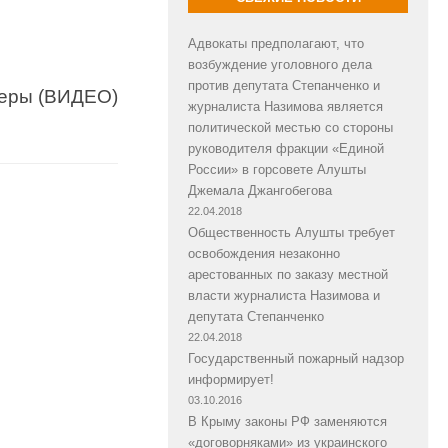
Адвокаты предполагают, что
возбуждение уголовного дела
против депутата Степанченко и
деры (ВИДЕО)
журналиста Назимова является
политической местью со стороны
руководителя фракции «Единой
России» в горсовете Алушты
Джемала Джангобегова
22.04.2018
Общественность Алушты требует
освобождения незаконно
арестованных по заказу местной
власти журналиста Назимова и
депутата Степанченко
22.04.2018
Государственный пожарный надзор
информирует!
03.10.2016
В Крыму законы РФ заменяются
«договорняками» из украинского