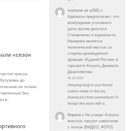
macbook air a2681
к
Адвокаты предполагают, что
возбуждение уголовного
дела против депутата
Степанченко и журналиста
Назимова является
политической местью со
стороны руководителя
рыли «сезон
фракции «Единой России» в
горсовете Алушты Джемала
Джангобегова
участок трассы
26.12.2025
Кутузовка до
Amazing blog! Is your theme
-опасным не только
custom made or did you
ставленные без
download it from somewhere? A
з в...
design like yours with a…
Марина
к
На улицах Алушты
внаглую торгуют самогоном
ортивного
с лотков (ВИДЕО, ФОТО)