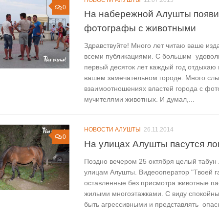
0
На набережной Алушты появи
фотографы с животными
Здравствуйте! Много лет читаю ваше изд
всеми публикациями. С большим удовол
первый десяток лет каждый год отдыхаю 
вашем замечательном городе. Много сл
взаимоотношениях властей города с фо
мучителями животных. И думал,...
НОВОСТИ АЛУШТЫ
26.11.2014
0
На улицах Алушты пасутся л
Поздно вечером 25 октября целый табун
улицам Алушты. Видеооператор "Твоей га
оставленные без присмотра животные па
жилыми многоэтажками. С виду спокойны
быть агрессивными и представлять опасн