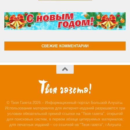
СВЕЖИЕ КОММЕНТАРИИ
© Твоя Газета 2026 – Информационный портал Большой Алушты.
Использование материалов для интернет-изданий разрешается при
условии обязательной прямой ссылки на "Твоя газета", открытой
для поисковых систем, в первом абзаце цитируемых материалов;
для печатных изданий – со ссылкой на "Твоя газета", г.Алушта