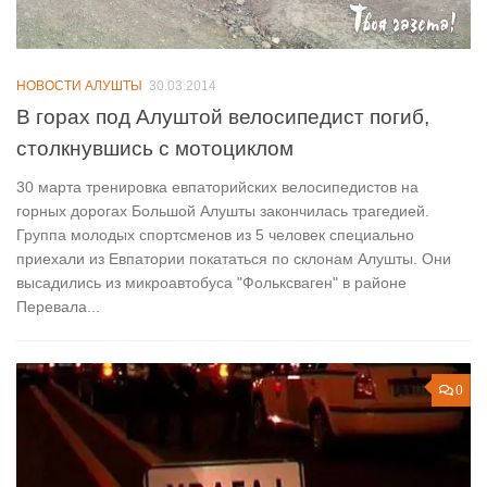
НОВОСТИ АЛУШТЫ
30.03.2014
В горах под Алуштой велосипедист погиб,
столкнувшись с мотоциклом
30 марта тренировка евпаторийских велосипедистов на
горных дорогах Большой Алушты закончилась трагедией.
Группа молодых спортсменов из 5 человек специально
приехали из Евпатории покататься по склонам Алушты. Они
высадились из микроавтобуса "Фольксваген" в районе
Перевала...
0