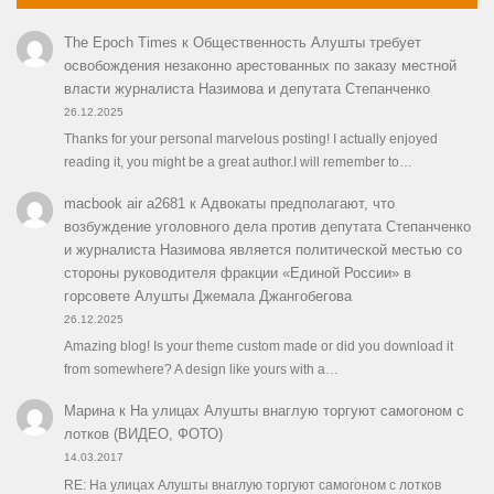
The Epoch Times
к
Общественность Алушты требует
освобождения незаконно арестованных по заказу местной
власти журналиста Назимова и депутата Степанченко
26.12.2025
Thanks for your personal marvelous posting! I actually enjoyed
reading it, you might be a great author.I will remember to…
macbook air a2681
к
Адвокаты предполагают, что
возбуждение уголовного дела против депутата Степанченко
и журналиста Назимова является политической местью со
стороны руководителя фракции «Единой России» в
горсовете Алушты Джемала Джангобегова
26.12.2025
Amazing blog! Is your theme custom made or did you download it
from somewhere? A design like yours with a…
Марина
к
На улицах Алушты внаглую торгуют самогоном с
лотков (ВИДЕО, ФОТО)
14.03.2017
RE: На улицах Алушты внаглую торгуют самогоном с лотков