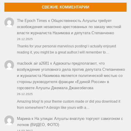
СВЕЖИЕ КОММЕНТАРИИ
The Epoch Times
к
Общественность Алушты требует
освобождения незаконно арестованных по заказу местной
власти журналиста Назимова и депутата Степанченко
26.12.2025
Thanks for your personal marvelous posting! I actually enjoyed
reading it, you might be a great author.I will remember to…
macbook air a2681
к
Адвокаты предполагают, что
возбуждение уголовного дела против депутата Степанченко
и журналиста Назимова является политической местью со
стороны руководителя фракции «Единой России» в
горсовете Алушты Джемала Джангобегова
26.12.2025
Amazing blog! Is your theme custom made or did you download it
from somewhere? A design like yours with a…
Марина
к
На улицах Алушты внаглую торгуют самогоном с
лотков (ВИДЕО, ФОТО)
14.03.2017