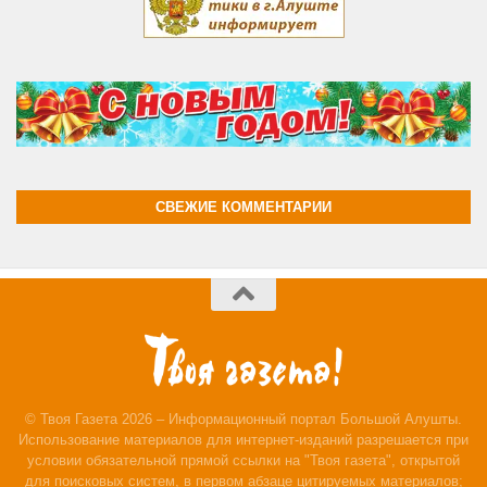
СВЕЖИЕ КОММЕНТАРИИ
© Твоя Газета 2026 – Информационный портал Большой Алушты.
Использование материалов для интернет-изданий разрешается при
условии обязательной прямой ссылки на "Твоя газета", открытой
для поисковых систем, в первом абзаце цитируемых материалов;