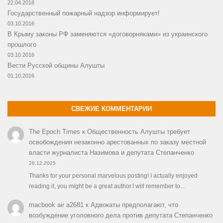
22.04.2018
Государственный пожарный надзор информирует!
03.10.2016
В Крыму законы РФ заменяются «договорняками» из украинского
прошлого
03.10.2016
Вести Русской общины Алушты
01.10.2016
СВЕЖИЕ КОММЕНТАРИИ
The Epoch Times
к
Общественность Алушты требует
освобождения незаконно арестованных по заказу местной
власти журналиста Назимова и депутата Степанченко
26.12.2025
Thanks for your personal marvelous posting! I actually enjoyed
reading it, you might be a great author.I will remember to…
macbook air a2681
к
Адвокаты предполагают, что
возбуждение уголовного дела против депутата Степанченко