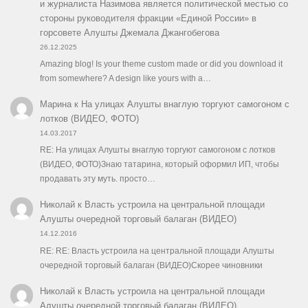
и журналиста Назимова является политической местью со
стороны руководителя фракции «Единой России» в
горсовете Алушты Джемала Джангобегова
26.12.2025
Amazing blog! Is your theme custom made or did you download it
from somewhere? A design like yours with a…
Марина
к
На улицах Алушты внаглую торгуют самогоном с
лотков (ВИДЕО, ФОТО)
14.03.2017
RE: На улицах Алушты внаглую торгуют самогоном с лотков
(ВИДЕО, ФОТО)Знаю татарина, который оформил ИП, чтобы
продавать эту муть. просто…
Николай
к
Власть устроила на центральной площади
Алушты очередной торговый балаган (ВИДЕО)
14.12.2016
RE: RE: Власть устроила на центральной площади Алушты
очередной торговый балаган (ВИДЕО)Скорее чиновники
Николай
к
Власть устроила на центральной площади
Алушты очередной торговый балаган (ВИДЕО)