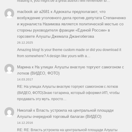
reading it, you might be a great author.I will remember to…
macbook air a2681
к
Адвокаты предполагают, что
возбуждение уголовного дела против депутата Степанченко
и журналиста Назимова является политической местью со
стороны руководителя фракции «Единой России» в
горсовете Алушты Джемала Джангобегова
26.12.2025
Amazing blog! Is your theme custom made or did you download it
from somewhere? A design like yours with a…
Марина
к
На улицах Алушты внаглую торгуют самогоном с
лотков (ВИДЕО, ФОТО)
14.03.2017
RE: На улицах Алушты внаглую торгуют самогоном с лотков
(ВИДЕО, ФОТО)Знаю татарина, который оформил ИП, чтобы
продавать эту муть. просто…
Николай
к
Власть устроила на центральной площади
Алушты очередной торговый балаган (ВИДЕО)
14.12.2016
RE: RE: Власть устроила на центральной площади Алушты