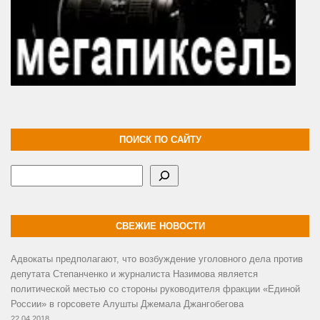
ПОИСК ПО САЙТУ
Поиск
СВЕЖИЕ НОВОСТИ
Адвокаты предполагают, что возбуждение уголовного дела против
депутата Степанченко и журналиста Назимова является
политической местью со стороны руководителя фракции «Единой
России» в горсовете Алушты Джемала Джангобегова
22.04.2018