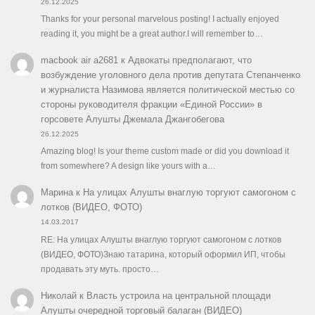
26.12.2025
Thanks for your personal marvelous posting! I actually enjoyed
reading it, you might be a great author.I will remember to…
macbook air a2681
к
Адвокаты предполагают, что
возбуждение уголовного дела против депутата Степанченко
и журналиста Назимова является политической местью со
стороны руководителя фракции «Единой России» в
горсовете Алушты Джемала Джангобегова
26.12.2025
Amazing blog! Is your theme custom made or did you download it
from somewhere? A design like yours with a…
Марина
к
На улицах Алушты внаглую торгуют самогоном с
лотков (ВИДЕО, ФОТО)
14.03.2017
RE: На улицах Алушты внаглую торгуют самогоном с лотков
(ВИДЕО, ФОТО)Знаю татарина, который оформил ИП, чтобы
продавать эту муть. просто…
Николай
к
Власть устроила на центральной площади
Алушты очередной торговый балаган (ВИДЕО)