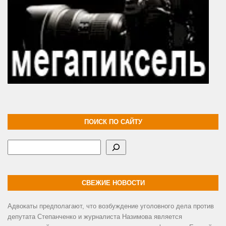
ПОИСК ПО САЙТУ
Поиск
СВЕЖИЕ НОВОСТИ
Адвокаты предполагают, что возбуждение уголовного дела против
депутата Степанченко и журналиста Назимова является