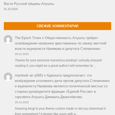
Вести Русской общины Алушты
01.10.2016
СВЕЖИЕ КОММЕНТАРИИ
The Epoch Times
к
Общественность Алушты требует
освобождения незаконно арестованных по заказу местной
власти журналиста Назимова и депутата Степанченко
26.12.2025
Thanks for your personal marvelous posting! I actually enjoyed
reading it, you might be a great author.I will remember to…
macbook air a2681
к
Адвокаты предполагают, что
возбуждение уголовного дела против депутата Степанченко
и журналиста Назимова является политической местью со
стороны руководителя фракции «Единой России» в
горсовете Алушты Джемала Джангобегова
26.12.2025
Amazing blog! Is your theme custom made or did you download it
from somewhere? A design like yours with a…