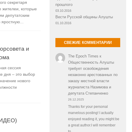
ого секретаря
прошлого
е жителеи, которые
03.10.2016
им депутатским
Вести Русской общины Алушты
 яростную...
01.10.2016
СВЕЖИЕ КОММЕНТАРИИ
горсовета и
кома
The Epoch Times
к
Общественность Алушты
ная сессия
требует освобождения
ке дня – это выбор
незаконно арестованных по
значение нового
заказу местной власти
олжности
журналиста Назимова и
депутата Степанченко
26.12.2025
Thanks for your personal
marvelous posting! I actually
ВИДЕО)
enjoyed reading it, you might be
a great author.I will remember
to…