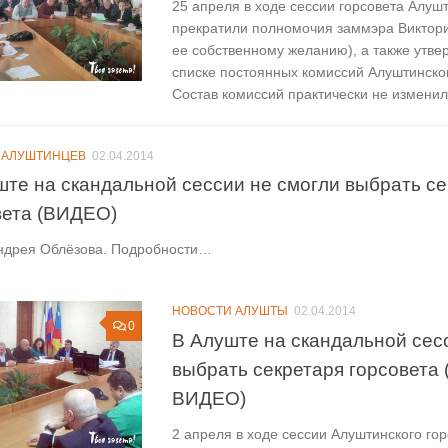
25 апреля в ходе сессии горсовета Алуш
прекратили полномочия заммэра Виктори
ее собственному желанию), а также утве
списке постоянных комиссий Алуштинског
Состав комиссий практически не изменилс
 АЛУШТИНЦЕВ
02.04.2014
ште на скандальной сессии не смогли выбрать се
вета (ВИДЕО)
ндрея Облёзова. Подробности…
НОВОСТИ АЛУШТЫ
02.04.2014
0
В Алуште на скандальной сес
выбрать секретаря горсовета
ВИДЕО)
2 апреля в ходе сессии Алуштинского гор