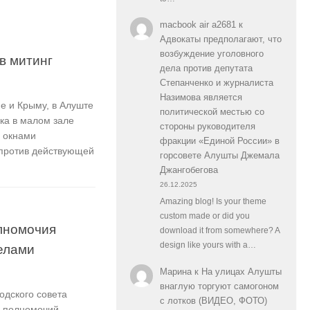
macbook air a2681
к
Адвокаты предполагают, что
возбуждение уголовного
в митинг
дела против депутата
Степанченко и журналиста
Назимова является
е и Крыму, в Алуште
политической местью со
ока в малом зале
стороны руководителя
д окнами
фракции «Единой России» в
против действующей
горсовете Алушты Джемала
Джангобегова
26.12.2025
Amazing blog! Is your theme
custom made or did you
лномочия
download it from somewhere? A
design like yours with a…
делами
Марина
к
На улицах Алушты
внаглую торгуют самогоном
одского совета
с лотков (ВИДЕО, ФОТО)
е полномочий