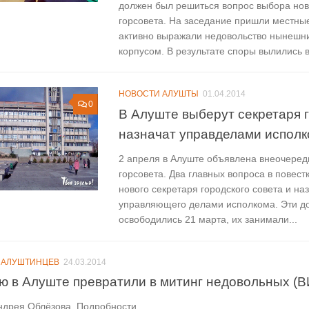
должен был решиться вопрос выбора нов
горсовета. На заседание пришли местны
активно выражали недовольство нынешн
корпусом. В результате споры вылились в
НОВОСТИ АЛУШТЫ
01.04.2014
0
В Алуште выберут секретаря 
назначат управделами испол
2 апреля в Алуште объявлена внеочеред
горсовета. Два главных вопроса в повест
нового секретаря городского совета и на
управляющего делами исполкома. Эти д
освободились 21 марта, их занимали...
 АЛУШТИНЦЕВ
24.03.2014
ю в Алуште превратили в митинг недовольных (
ндрея Облёзова. Подробности…