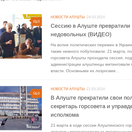
НОВОСТИ АЛУШТЫ
24.03.2014
0
Сессию в Алуште превратили 
недовольных (ВИДЕО)
На волне политических перемен в Украин
также немного побутновали. 21 марта, п
горсовета Алушты проходила сессия, по
администрации алуштинцы митинговали 
власти. Основными их лозунгами...
НОВОСТИ АЛУШТЫ
21.03.2014
0
В Алуште прекратили свои по
секретарь горсовета и управ
исполкома
21 марта в ходе сессии Алуштинского гор
депутаты проголосовали за прекращени