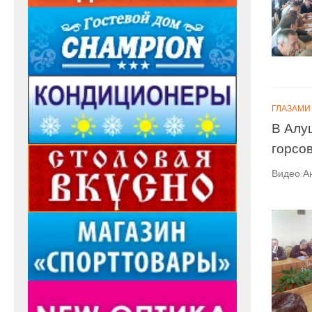
ГЛАЗАМИ
В Алу
горсо
Видео А