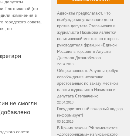
ты депутаты
и Плотниковой (по
Адвокаты предполагают, что
рдили изменения в
возбуждение уголовного дела
о городского совета.
против депутата Степанченко и
я, но...
журналиста Назимова является
политической местью со стороны
руководителя фракции «Единой
России» в горсовете Алушты
кретаря
Джемала Джангобегова
22.04.2018
Общественность Алушты требует
освобождения незаконно
арестованных по заказу местной
власти журналиста Назимова и
депутата Степанченко
сии не смогли
22.04.2018
Государственный пожарный надзор
 (добавлено
информирует!
03.10.2016
В Крыму законы РФ заменяются
одского совета
«договорняками» из украинского