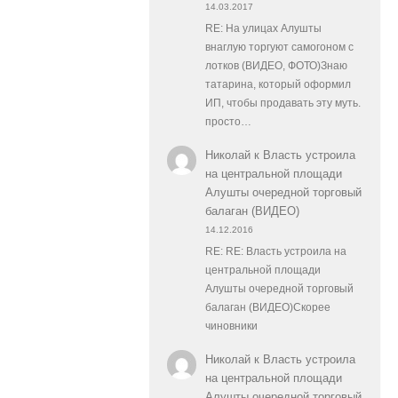
14.03.2017
RE: На улицах Алушты
внаглую торгуют самогоном с
лотков (ВИДЕО, ФОТО)Знаю
татарина, который оформил
ИП, чтобы продавать эту муть.
просто…
Николай
к
Власть устроила
на центральной площади
Алушты очередной торговый
балаган (ВИДЕО)
14.12.2016
RE: RE: Власть устроила на
центральной площади
Алушты очередной торговый
балаган (ВИДЕО)Скорее
чиновники
Николай
к
Власть устроила
на центральной площади
Алушты очередной торговый