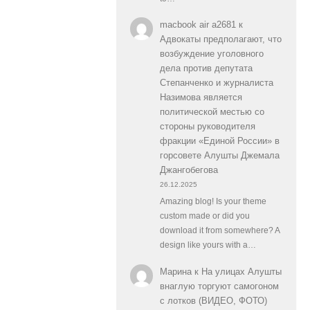
macbook air a2681
к
Адвокаты предполагают, что
возбуждение уголовного
дела против депутата
Степанченко и журналиста
Назимова является
политической местью со
стороны руководителя
фракции «Единой России» в
горсовете Алушты Джемала
Джангобегова
26.12.2025
Amazing blog! Is your theme
custom made or did you
download it from somewhere? A
design like yours with a…
Марина
к
На улицах Алушты
внаглую торгуют самогоном
с лотков (ВИДЕО, ФОТО)