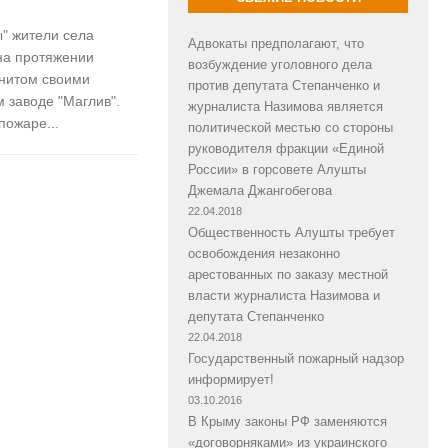
" жители села
Адвокаты предполагают, что
на протяжении
возбуждение уголовного дела
енитом своими
против депутата Степанченко и
 заводе "Маглив".
журналиста Назимова является
пожаре...
политической местью со стороны
руководителя фракции «Единой
России» в горсовете Алушты
Джемала Джангобегова
22.04.2018
Общественность Алушты требует
освобождения незаконно
арестованных по заказу местной
власти журналиста Назимова и
депутата Степанченко
22.04.2018
Государственный пожарный надзор
информирует!
03.10.2016
В Крыму законы РФ заменяются
«договорняками» из украинского