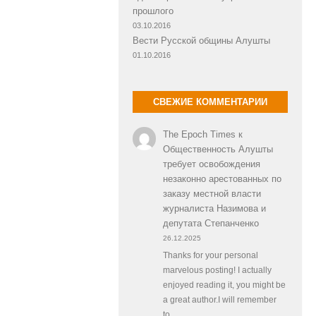
прошлого
03.10.2016
Вести Русской общины Алушты
01.10.2016
СВЕЖИЕ КОММЕНТАРИИ
The Epoch Times
к
Общественность Алушты
требует освобождения
незаконно арестованных по
заказу местной власти
журналиста Назимова и
депутата Степанченко
26.12.2025
Thanks for your personal
marvelous posting! I actually
enjoyed reading it, you might be
a great author.I will remember
to…