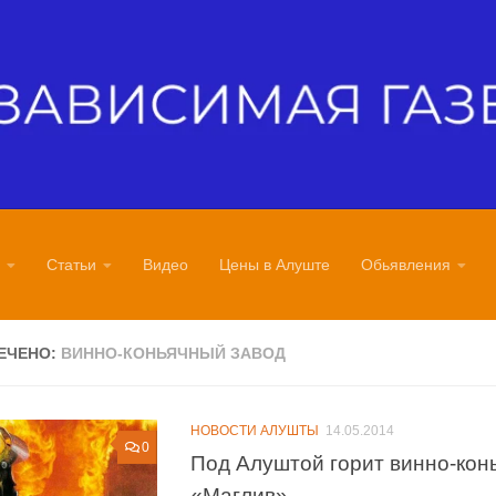
Статьи
Видео
Цены в Алуште
Обьявления
ЕЧЕНО:
ВИННО-КОНЬЯЧНЫЙ ЗАВОД
НОВОСТИ АЛУШТЫ
14.05.2014
0
Под Алуштой горит винно-кон
«Маглив»