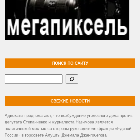
ПОИСК ПО САЙТУ
Поиск
СВЕЖИЕ НОВОСТИ
Адвокаты предполагают, что возбуждение уголовного дела против
депутата Степанченко и журналиста Назимова является
политической местью со стороны руководителя фракции «Единой
России» в горсовете Алушты Джемала Джангобегова