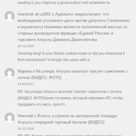
reading it, you might be a great author.I will remember to…
macbook air a2681
к
Адвокаты предполагают, что
возбуждение уголовного дела против депутата Степанченко
и журналиста Назимова является политической местью со
стороны руководителя фракции «Единой России» в
горсовете Алушты Джемала Джангобегова
26.12.2025
Amazing blog! Is your theme custom made or did you download it
from somewhere? A design like yours with a…
Марина
к
На улицах Алушты внаглую торгуют самогоном с
лотков (ВИДЕО, ФОТО)
14.03.2017
RE: На улицах Алушты внаглую торгуют самогоном с лотков
(ВИДЕО, ФОТО)Знаю татарина, который оформил ИП, чтобы
продавать эту муть. просто…
Николай
к
Власть устроила на центральной площади
Алушты очередной торговый балаган (ВИДЕО)
14.12.2016
RE: RE: Власть устроила на центральной площади Алушты