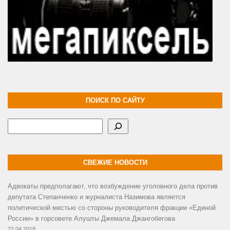
ПОИСК ПО САЙТУ
Поиск
СВЕЖИЕ НОВОСТИ
Адвокаты предполагают, что возбуждение уголовного дела против
депутата Степанченко и журналиста Назимова является
политической местью со стороны руководителя фракции «Единой
России» в горсовете Алушты Джемала Джангобегова
22.04.2018