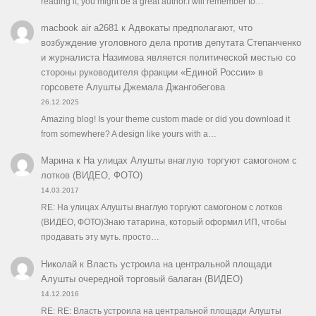
reading it, you might be a great author.I will remember to…
macbook air a2681
к
Адвокаты предполагают, что
возбуждение уголовного дела против депутата Степанченко
и журналиста Назимова является политической местью со
стороны руководителя фракции «Единой России» в
горсовете Алушты Джемала Джангобегова
26.12.2025
Amazing blog! Is your theme custom made or did you download it
from somewhere? A design like yours with a…
Марина
к
На улицах Алушты внаглую торгуют самогоном с
лотков (ВИДЕО, ФОТО)
14.03.2017
RE: На улицах Алушты внаглую торгуют самогоном с лотков
(ВИДЕО, ФОТО)Знаю татарина, который оформил ИП, чтобы
продавать эту муть. просто…
Николай
к
Власть устроила на центральной площади
Алушты очередной торговый балаган (ВИДЕО)
14.12.2016
RE: RE: Власть устроила на центральной площади Алушты