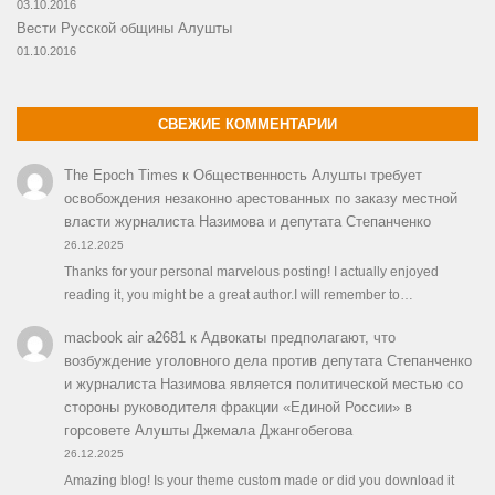
03.10.2016
Вести Русской общины Алушты
01.10.2016
СВЕЖИЕ КОММЕНТАРИИ
The Epoch Times
к
Общественность Алушты требует
освобождения незаконно арестованных по заказу местной
власти журналиста Назимова и депутата Степанченко
26.12.2025
Thanks for your personal marvelous posting! I actually enjoyed
reading it, you might be a great author.I will remember to…
macbook air a2681
к
Адвокаты предполагают, что
возбуждение уголовного дела против депутата Степанченко
и журналиста Назимова является политической местью со
стороны руководителя фракции «Единой России» в
горсовете Алушты Джемала Джангобегова
26.12.2025
Amazing blog! Is your theme custom made or did you download it