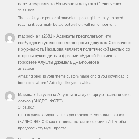
власти журналиста Назимова и депутата Степанченко
26.12.2025
Thanks for your personal marvelous posting! I actually enjoyed
reading it, you might be a great author.I will remember to…
macbook air a2681
к
Адвокаты предполагают, что
возбуждение уголовного дела против депутата Степанченко
и журналиста Назимова является политической местью со
стороны руководителя фракции «Единой России» в
горсовете Алушты Джемала Джангобегова
26.12.2025
Amazing blog! Is your theme custom made or did you download it
from somewhere? A design like yours with a…
Марина
к
На улицах Алушты внаглую торгуют самогоном с
лотков (ВИДЕО, ФОТО)
14.03.2017
RE: На улицах Алушты внаглую торгуют самогоном с лотков
(ВИДЕО, ФОТО)Знаю татарина, который оформил ИП, чтобы
продавать эту муть. просто…