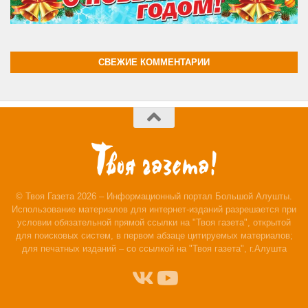
СВЕЖИЕ КОММЕНТАРИИ
© Твоя Газета 2026 – Информационный портал Большой Алушты.
Использование материалов для интернет-изданий разрешается при
условии обязательной прямой ссылки на "Твоя газета", открытой
для поисковых систем, в первом абзаце цитируемых материалов;
для печатных изданий – со ссылкой на "Твоя газета", г.Алушта