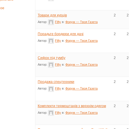
ное
Товари для курців
2
2
Автор:
Fifty
в:
Форум — Твоя Газета
Порадьте бордюри для дачі
2
2
Автор:
Fifty
в:
Форум — Твоя Газета
Сифон під тумбу
2
2
Автор:
Fifty
в:
Форум — Твоя Газета
Продажа спецтехники
2
2
Автор:
Fifty
в:
Форум — Твоя Газета
Комплекти термоштанів з верхнім одягом
2
2
Автор:
Fifty
в:
Форум — Твоя Газета