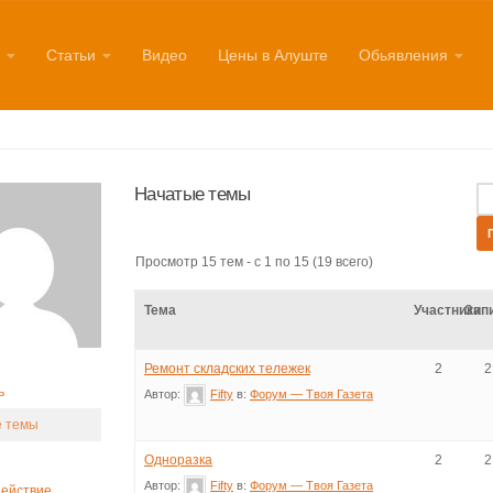
Статьи
Видео
Цены в Алуште
Обьявления
Начатые темы
Просмотр 15 тем - с 1 по 15 (19 всего)
Тема
Участники
Зап
Ремонт складских тележек
2
2
ь
Автор:
Fifty
в:
Форум — Твоя Газета
 темы
Одноразка
2
2
Автор:
Fifty
в:
Форум — Твоя Газета
ействие