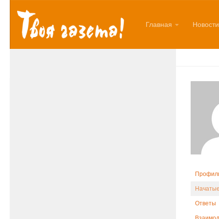
Перейти к содержимому
Главная
Новости
Профил
Начатые
Ответы
Взаимод