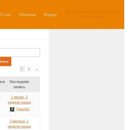
Точный прогноз погоды в Алуште
О нас
Реклама
Форум
world-weather.ru
1
2
→
иси
Последняя
запись
1 месяц, 2
недели назад
Timur911
2 месяца, 1
неделя назад