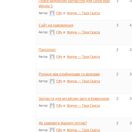
Поиск недорогих запчастей для Great Wall
3
3
Wingle 5
Автор:
Fifty
в:
Форум — Твоя Газета
Сайт на замовлення
3
4
Автор:
Fifty
в:
Форум — Твоя Газета
Пансіонат
2
3
Автор:
Fifty
в:
Форум — Твоя Газета
Різниця між елайнерами та вінірами
2
3
Автор:
Fifty
в:
Форум — Твоя Газета
Запчасти для китайских авто в Каменском
2
3
Автор:
Fifty
в:
Форум — Твоя Газета
Де замовити фанеру оптом?
2
3
Автор:
Fifty
в:
Форум — Твоя Газета