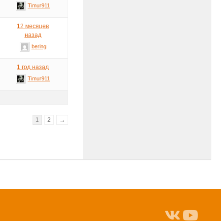
Timur911
12 месяцев
назад
bering
1 год назад
Timur911
1
2
→