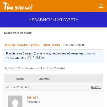
Перейти к содержимому
ТАХОГРАФ СЕРВИС
Главная
›
Форумы
›
Форум — Твоя Газета
›
Тахограф сервис
В этой теме 1 ответ, 2 участника, последнее обновление
1 месяц
назад
сделано
Puffykins
.
Просмотр 2 сообщений - с 1 по 2 (из 2 всего)
Автор
Записи
28.06.2026 в 16:17
#24209
Prime24
Участник