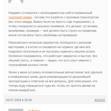
Недавно столкнулся с необходимостью найти нормальный
тахограф сервис
, потому что в работе с грузовым транспортом
без этого никуда. Важно было не просто «где подешевле», а
чтобы специалисты реально понимали, что делают: установка,
калибровка, проверка — всё должно быть строго по правилам,
иначе потом могут быть проблемы на проверках.
Пересмотрел несколько вариантов, пообщался с разными
мастерами, и в итоге остановился на сервисе, где мне всё
подробно объяснили и не пытались навязать лишние услуги.
Особенно понравилось, что работают аккуратно и быстро, без
лишней суеты, а главное — видно, что есть опыт именно с
тахографами разных типов.
Лично у меня остались положительные впечатления: всё сделали
в оговорённые сроки, дали рекомендации по дальнейшей
эксплуатации и ответили на все вопросы. Для себя решил, что
теперь буду обращаться туда же, чтобы не тратить время на
поиски каждый раз.
03.07.2026 в 16:45
#24242
Puffykins