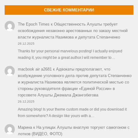
СВЕЖИЕ КОММЕНТАРИИ
The Epoch Times
к
Общественность Алушты требует
освобождения незаконно арестованных по заказу местной
власти журналиста Назимова и депутата Степанченко
26.12.2025
Thanks for your personal marvelous posting! I actually enjoyed
reading it, you might be a great author.I will remember to…
macbook air a2681
к
Адвокаты предполагают, что
возбуждение уголовного дела против депутата Степанченко
и журналиста Назимова является политической местью со
стороны руководителя фракции «Единой России» в
горсовете Алушты Джемала Джангобегова
26.12.2025
Amazing blog! Is your theme custom made or did you download it
from somewhere? A design like yours with a…
Марина
к
На улицах Алушты внаглую торгуют самогоном с
лотков (ВИДЕО, ФОТО)