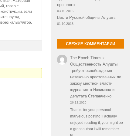
лотная. Материал
прошлого
й, товар с
03.10.2016
 конструкции, если
ите наугад,
Вести Русской общины Алушты
через калькулятор.
01.10.2016
СВЕЖИЕ КОММЕНТАРИИ
The Epoch Times
к
Общественность Алушты
требует освобождения
незаконно арестованных по
заказу местной власти
журналиста Назимова и
депутата Степанченко
26.12.2025
Thanks for your personal
marvelous posting! I actually
enjoyed reading it, you might be
a great author.I will remember
to…