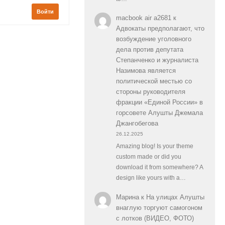
Войти
macbook air a2681
к
Адвокаты предполагают, что
возбуждение уголовного
дела против депутата
Степанченко и журналиста
Назимова является
политической местью со
стороны руководителя
фракции «Единой России» в
горсовете Алушты Джемала
Джангобегова
26.12.2025
Amazing blog! Is your theme
custom made or did you
download it from somewhere? A
design like yours with a…
Марина
к
На улицах Алушты
внаглую торгуют самогоном
с лотков (ВИДЕО, ФОТО)