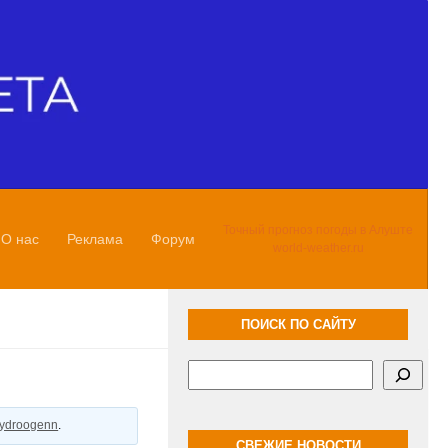
Точный прогноз погоды в Алуште
О нас
Реклама
Форум
world-weather.ru
ПОИСК ПО САЙТУ
Поиск
ydroogenn
.
СВЕЖИЕ НОВОСТИ