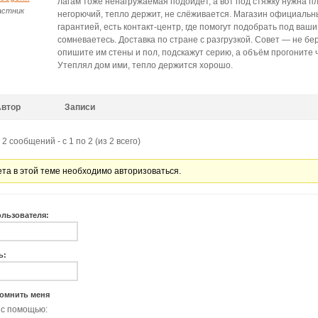
лагам тоже ненагружаемая подойдёт, а вот под стяжку нужна п
астник
негорючий, тепло держит, не слёживается. Магазин официальны
гарантией, есть контакт-центр, где помогут подобрать под ваши
сомневаетесь. Доставка по стране с разгрузкой. Совет — не бер
опишите им стены и пол, подскажут серию, а объём прогоните 
Утеплял дом ими, тепло держится хорошо.
Автор
Записи
2 сообщений - с 1 по 2 (из 2 всего)
ета в этой теме необходимо авторизоваться.
ользователя:
ь:
омнить меня
 с помощью: