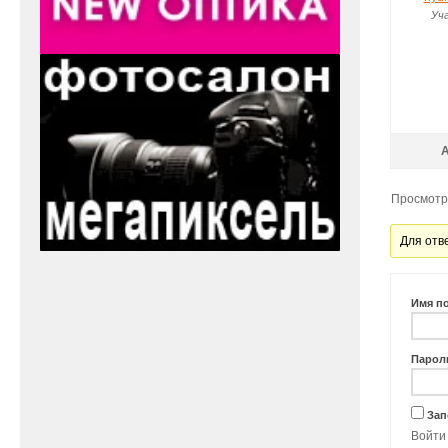
Уч
Просмотр 
Для отв
Имя п
Парол
Зап
Войти