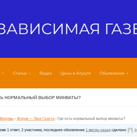
Статьи
Видео
Цены в Алуште
Обьявления
ТЬ НОРМАЛЬНЫЙ ВЫБОР МИНВАТЫ?
Форумы
›
Форум — Твоя Газета
›
Где есть нормальный выбор минваты?
теме 1 ответ, 2 участника, последнее обновление
1 месяц назад
сделано
h