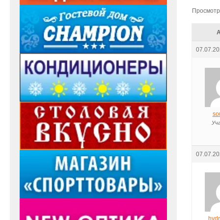
Просмотр 
07.07.20
so
Уч
07.07.20
hyd