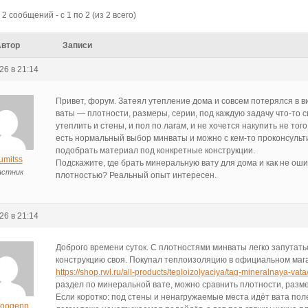
2 сообщений - с 1 по 2 (из 2 всего)
Автор
Записи
26 в 21:14
Привет, форум. Затеял утепление дома и совсем потерялся в 
ваты — плотности, размеры, серии, под каждую задачу что-то 
утеплить и стены, и пол по лагам, и не хочется накупить не того
есть нормальный выбор минваты и можно с кем-то проконсульт
подобрать материал под конкретные конструкции.
umitss
Подскажите, где брать минеральную вату для дома и как не оши
астник
плотностью? Реальный опыт интересен.
26 в 21:14
Доброго времени суток. С плотностями минваты легко запутать
конструкцию своя. Покупал теплоизоляцию в официальном ма
https://shop.rwl.ru/all-products/teploizolyaciya/tag-mineralnaya-vata
раздел по минеральной вате, можно сравнить плотности, разм
Если коротко: под стены и ненагружаемые места идёт вата поле
roogenn