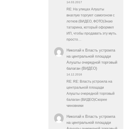
14.03.2017
RE: На улицах Алушты
внаглую торгуют самогоном с
лотков (ВИДЕО, ФОТО)Знаю
татарина, который оформил
ИП, чтобы продавать эту муть.
просто…
Николай
к
Власть устроила
на центральной площади
Алушты очередной торговый
балаган (ВИДЕО)
14.12.2016
RE: RE: Власть устроила на
центральной площади
Алушты очередной торговый
балаган (ВИДЕО)Скорее
чиновники
Николай
к
Власть устроила
на центральной площади
Алушты очередной торговый