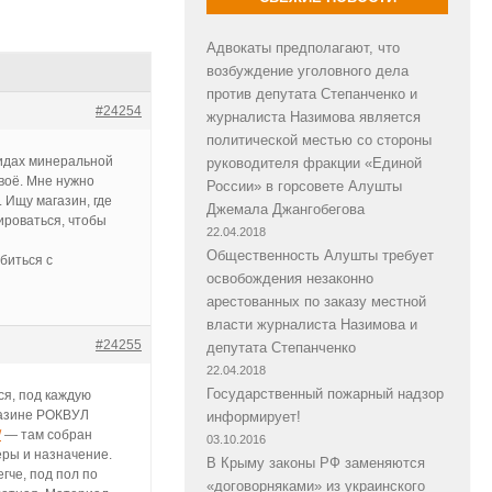
Адвокаты предполагают, что
возбуждение уголовного дела
против депутата Степанченко и
#24254
журналиста Назимова является
политической местью со стороны
видах минеральной
руководителя фракции «Единой
своё. Мне нужно
России» в горсовете Алушты
. Ищу магазин, где
Джемала Джангобегова
ироваться, чтобы
22.04.2018
Общественность Алушты требует
биться с
освобождения незаконно
арестованных по заказу местной
власти журналиста Назимова и
#24255
депутата Степанченко
22.04.2018
Государственный пожарный надзор
ся, под каждую
газине РОКВУЛ
информирует!
/
— там собран
03.10.2016
еры и назначение.
В Крыму законы РФ заменяются
гче, под пол по
«договорняками» из украинского