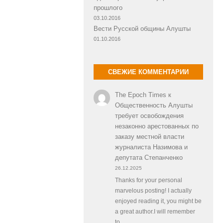
прошлого
03.10.2016
Вести Русской общины Алушты
01.10.2016
СВЕЖИЕ КОММЕНТАРИИ
The Epoch Times
к
Общественность Алушты
требует освобождения
незаконно арестованных по
заказу местной власти
журналиста Назимова и
депутата Степанченко
26.12.2025
Thanks for your personal
marvelous posting! I actually
enjoyed reading it, you might be
a great author.I will remember
to…