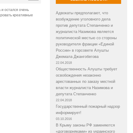
 и остался очень
Адвокаты предполагают, что
ировать креативные
возбуждение уголовного дела
против депутата Степанченко и
журналиста Назимова является
политической местью со стороны
руководителя фракции «Единой
России» в горсовете Алушты
Джемала Джангобегова
22.04.2018
Общественность Алушты требует
освобождения незаконно
арестованных по заказу местной
власти журналиста Назимова и
депутата Степанченко
22.04.2018
Государственный пожарный надзор
информирует!
03.10.2016
В Крыму законы РФ заменяются
«договорняками» из украинского