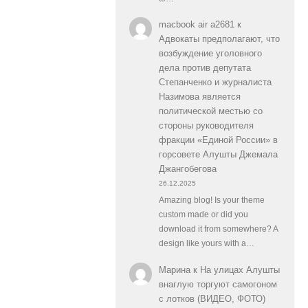
macbook air a2681
к
Адвокаты предполагают, что
возбуждение уголовного
дела против депутата
Степанченко и журналиста
Назимова является
политической местью со
стороны руководителя
фракции «Единой России» в
горсовете Алушты Джемала
Джангобегова
26.12.2025
Amazing blog! Is your theme
custom made or did you
download it from somewhere? A
design like yours with a…
Марина
к
На улицах Алушты
внаглую торгуют самогоном
с лотков (ВИДЕО, ФОТО)