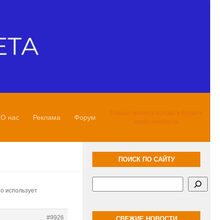
Точный прогноз погоды в Алуште
О нас
Реклама
Форум
world-weather.ru
ПОИСК ПО САЙТУ
Поиск
то использует
#9926
СВЕЖИЕ НОВОСТИ