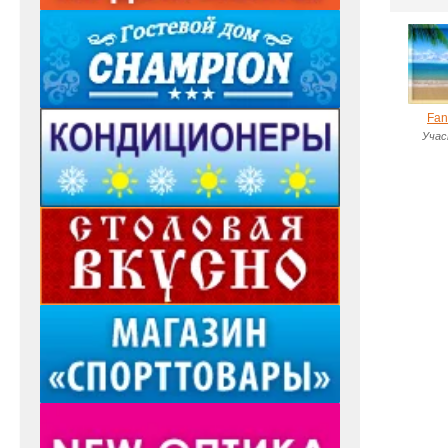
Fan
Учас