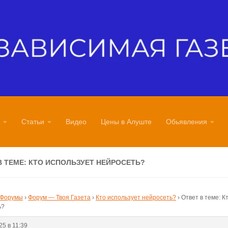
Статьи
Видео
Цены в Алуште
Обьявления
В ТЕМЕ: КТО ИСПОЛЬЗУЕТ НЕЙРОСЕТЬ?
Форумы
›
Форум — Твоя Газета
›
Кто использует нейросеть?
›
Ответ в теме: К
ь?
25 в 11:39