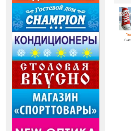
Yu
Учас