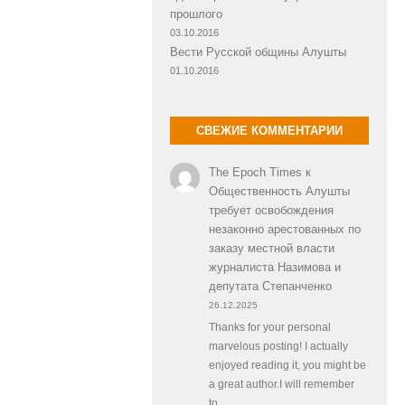
прошлого
03.10.2016
Вести Русской общины Алушты
01.10.2016
СВЕЖИЕ КОММЕНТАРИИ
The Epoch Times
к
Общественность Алушты
требует освобождения
незаконно арестованных по
заказу местной власти
журналиста Назимова и
депутата Степанченко
26.12.2025
Thanks for your personal
marvelous posting! I actually
enjoyed reading it, you might be
a great author.I will remember
to…