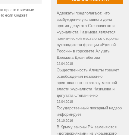
она просто отличные
Адвокаты предполагают, что
. Но если бюджет
возбуждение уголовного дела
против депутата Степанченко и
журналиста Назимова является
политической местью со стороны
руководителя фракции «Единой
России» в горсовете Алушты
Джемала Джангобегова
22.04.2018
Общественность Алушты требует
освобождения незаконно
арестованных по заказу местной
власти журналиста Назимова и
депутата Степанченко
22.04.2018
Государственный пожарный надзор
информирует!
03.10.2016
В Крыму законы РФ заменяются
«договорняками» из украинского