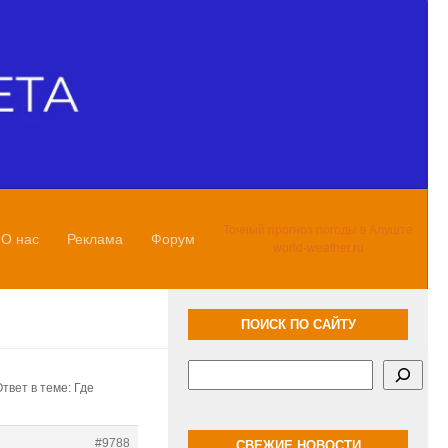
Точный прогноз погоды в Алуште
О нас
Реклама
Форум
world-weather.ru
ПОИСК ПО САЙТУ
Поиск
твет в теме: Где
#9788
СВЕЖИЕ НОВОСТИ