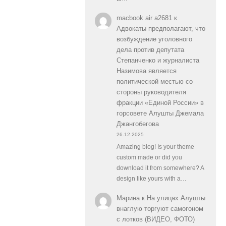
macbook air a2681
к
Адвокаты предполагают, что
возбуждение уголовного
дела против депутата
Степанченко и журналиста
Назимова является
политической местью со
стороны руководителя
фракции «Единой России» в
горсовете Алушты Джемала
Джангобегова
26.12.2025
Amazing blog! Is your theme
custom made or did you
download it from somewhere? A
design like yours with a…
Марина
к
На улицах Алушты
внаглую торгуют самогоном
с лотков (ВИДЕО, ФОТО)