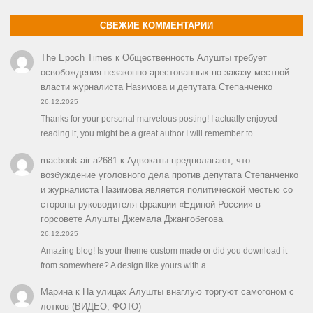
СВЕЖИЕ КОММЕНТАРИИ
The Epoch Times
к
Общественность Алушты требует
освобождения незаконно арестованных по заказу местной
власти журналиста Назимова и депутата Степанченко
26.12.2025
Thanks for your personal marvelous posting! I actually enjoyed
reading it, you might be a great author.I will remember to…
macbook air a2681
к
Адвокаты предполагают, что
возбуждение уголовного дела против депутата Степанченко
и журналиста Назимова является политической местью со
стороны руководителя фракции «Единой России» в
горсовете Алушты Джемала Джангобегова
26.12.2025
Amazing blog! Is your theme custom made or did you download it
from somewhere? A design like yours with a…
Марина
к
На улицах Алушты внаглую торгуют самогоном с
лотков (ВИДЕО, ФОТО)