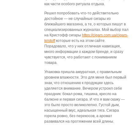
как части особого ритуала отдыха.
Решил попробовать что-то действительно
достойное — не случайные сигары из
ближайшего магазина, а те, о которых пишут в
специализированных журналах. Мой выбор пал
на Кристофф сигары
https://cigars.com.ua/cigars-
kristoff
которые есть на этом сайте.
Порадовало, что у них отличная навигация,
много информации о каждом бренде, и сразу
чувствуется, что работают с пониманием
товара.
Упаковка пришла аккуратная, с правильным
уровнем влажности. Это для меня был первый
знак, что отношению к продукции здесь
уделяется внимание. Вечером устроил себе
праздник: бокал рома, тишина, кресло на
балконе и первая сигара. И что я вам скажу —
это было просто великолепно. Густой дым,
насыщенный вкус, идеальная тяга. Сигара
горела ровно, без перекосов, а аромат
развивался на протяжении всей длины.