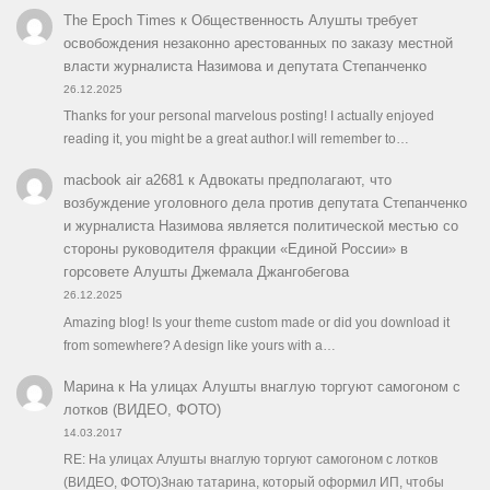
The Epoch Times
к
Общественность Алушты требует
освобождения незаконно арестованных по заказу местной
власти журналиста Назимова и депутата Степанченко
26.12.2025
Thanks for your personal marvelous posting! I actually enjoyed
reading it, you might be a great author.I will remember to…
macbook air a2681
к
Адвокаты предполагают, что
возбуждение уголовного дела против депутата Степанченко
и журналиста Назимова является политической местью со
стороны руководителя фракции «Единой России» в
горсовете Алушты Джемала Джангобегова
26.12.2025
Amazing blog! Is your theme custom made or did you download it
from somewhere? A design like yours with a…
Марина
к
На улицах Алушты внаглую торгуют самогоном с
лотков (ВИДЕО, ФОТО)
14.03.2017
RE: На улицах Алушты внаглую торгуют самогоном с лотков
(ВИДЕО, ФОТО)Знаю татарина, который оформил ИП, чтобы