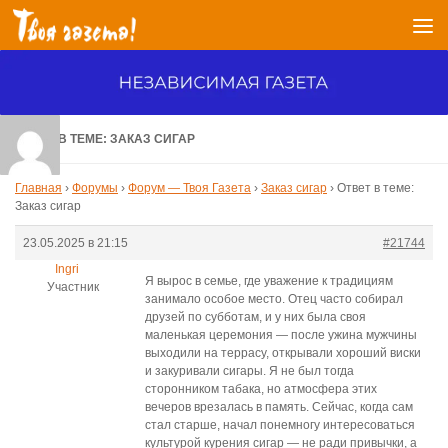
Перейти к содержимому
ОТВЕТ В ТЕМЕ: ЗАКАЗ СИГАР
Главная
›
Форумы
›
Форум — Твоя Газета
›
Заказ сигар
›
Ответ в теме:
Заказ сигар
23.05.2025 в 21:15
#21744
Ingri
Я вырос в семье, где уважение к традициям
Участник
занимало особое место. Отец часто собирал
друзей по субботам, и у них была своя
маленькая церемония — после ужина мужчины
выходили на террасу, открывали хороший виски
и закуривали сигары. Я не был тогда
сторонником табака, но атмосфера этих
вечеров врезалась в память. Сейчас, когда сам
стал старше, начал понемногу интересоваться
культурой курения сигар — не ради привычки, а