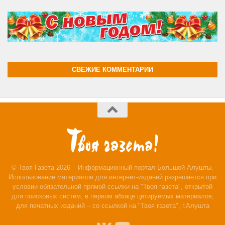
СВЕЖИЕ КОММЕНТАРИИ
© Твоя Газета 2026 – Информационный портал Большой Алушты.
Использование материалов для интернет-изданий разрешается при
условии обязательной прямой ссылки на "Твоя газета", открытой
для поисковых систем, в первом абзаце цитируемых материалов;
для печатных изданий – со ссылкой на "Твоя газета", г.Алушта