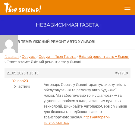
Перейти к содержимому
ОТВЕТ В ТЕМЕ: ЯКІСНИЙ РЕМОНТ АВТО У ЛЬВОВІ
Главная
›
Форумы
›
Форум — Твоя Газета
›
Якісний ремонт авто у Львові
›
Ответ в теме: Якісний ремонт авто у Львові
21.05.2025 в 13:13
#21719
Yotoon23
Автопарк-Сервіс у Львові гарантує високу якість
Участник
обслуговування та ремонту авто будь-якої
марки. Ми забезпечуємо точну діагностику та
усунення проблем з використанням сучасних
технологій. Вибирайте Автопарк-Сервіс у Львові
для безпеки та надійності вашого
транспортного засобу.
https://autopark-
service.com.ua/