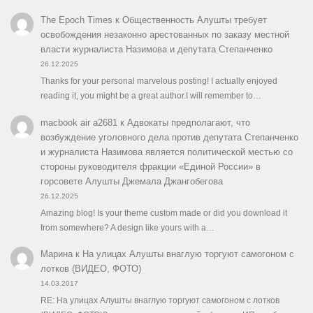
The Epoch Times
к
Общественность Алушты требует
освобождения незаконно арестованных по заказу местной
власти журналиста Назимова и депутата Степанченко
26.12.2025
Thanks for your personal marvelous posting! I actually enjoyed
reading it, you might be a great author.I will remember to…
macbook air a2681
к
Адвокаты предполагают, что
возбуждение уголовного дела против депутата Степанченко
и журналиста Назимова является политической местью со
стороны руководителя фракции «Единой России» в
горсовете Алушты Джемала Джангобегова
26.12.2025
Amazing blog! Is your theme custom made or did you download it
from somewhere? A design like yours with a…
Марина
к
На улицах Алушты внаглую торгуют самогоном с
лотков (ВИДЕО, ФОТО)
14.03.2017
RE: На улицах Алушты внаглую торгуют самогоном с лотков