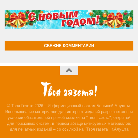
СВЕЖИЕ КОММЕНТАРИИ
© Твоя Газета 2026 – Информационный портал Большой Алушты.
Использование материалов для интернет-изданий разрешается при
условии обязательной прямой ссылки на "Твоя газета", открытой
для поисковых систем, в первом абзаце цитируемых материалов;
для печатных изданий – со ссылкой на "Твоя газета", г.Алушта