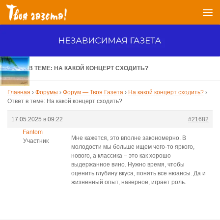
Перейти к содержимому
ОТВЕТ В ТЕМЕ: НА КАКОЙ КОНЦЕРТ СХОДИТЬ?
Главная
›
Форумы
›
Форум — Твоя Газета
›
На какой концерт сходить?
›
Ответ в теме: На какой концерт сходить?
17.05.2025 в 09:22
#21682
Fantom
Мне кажется, это вполне закономерно. В
Участник
молодости мы больше ищем чего-то яркого,
нового, а классика – это как хорошо
выдержанное вино. Нужно время, чтобы
оценить глубину вкуса, понять все нюансы. Да и
жизненный опыт, наверное, играет роль.