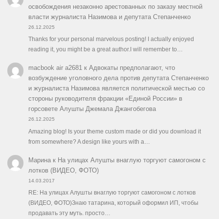
освобождения незаконно арестованных по заказу местной
власти журналиста Назимова и депутата Степанченко
26.12.2025
Thanks for your personal marvelous posting! I actually enjoyed
reading it, you might be a great author.I will remember to…
macbook air a2681
к
Адвокаты предполагают, что
возбуждение уголовного дела против депутата Степанченко
и журналиста Назимова является политической местью со
стороны руководителя фракции «Единой России» в
горсовете Алушты Джемала Джангобегова
26.12.2025
Amazing blog! Is your theme custom made or did you download it
from somewhere? A design like yours with a…
Марина
к
На улицах Алушты внаглую торгуют самогоном с
лотков (ВИДЕО, ФОТО)
14.03.2017
RE: На улицах Алушты внаглую торгуют самогоном с лотков
(ВИДЕО, ФОТО)Знаю татарина, который оформил ИП, чтобы
продавать эту муть. просто…