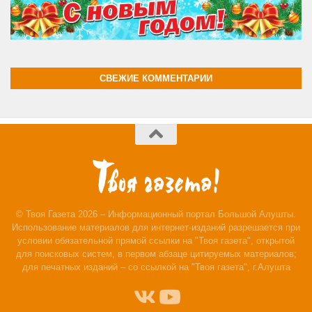
СВЕЖИЕ КОММЕНТАРИИ
© Твоя Газета 2026 – Информационный портал Большой Алушты.
Использование материалов для интернет-изданий разрешается при
условии обязательной прямой ссылки на "Твоя газета", открытой
для поисковых систем, в первом абзаце цитируемых материалов;
для печатных изданий – со ссылкой на "Твоя газета", г.Алушта