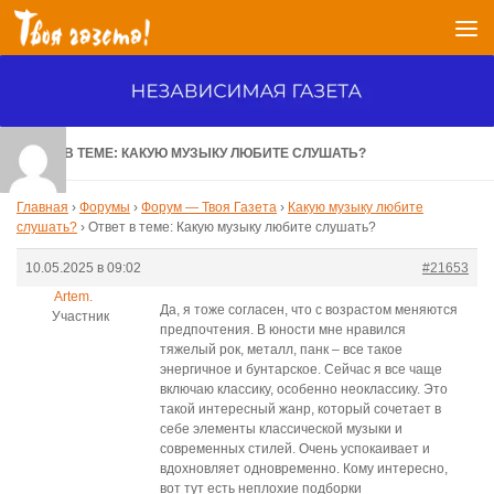
Перейти к содержимому
ОТВЕТ В ТЕМЕ: КАКУЮ МУЗЫКУ ЛЮБИТЕ СЛУШАТЬ?
Главная
›
Форумы
›
Форум — Твоя Газета
›
Какую музыку любите
слушать?
›
Ответ в теме: Какую музыку любите слушать?
10.05.2025 в 09:02
#21653
Artem.
Да, я тоже согласен, что с возрастом меняются
Участник
предпочтения. В юности мне нравился
тяжелый рок, металл, панк – все такое
энергичное и бунтарское. Сейчас я все чаще
включаю классику, особенно неоклассику. Это
такой интересный жанр, который сочетает в
себе элементы классической музыки и
современных стилей. Очень успокаивает и
вдохновляет одновременно. Кому интересно,
вот тут есть неплохие подборки