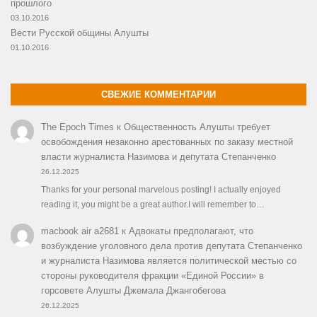
прошлого
03.10.2016
Вести Русской общины Алушты
01.10.2016
СВЕЖИЕ КОММЕНТАРИИ
The Epoch Times
к
Общественность Алушты требует
освобождения незаконно арестованных по заказу местной
власти журналиста Назимова и депутата Степанченко
26.12.2025
Thanks for your personal marvelous posting! I actually enjoyed
reading it, you might be a great author.I will remember to…
macbook air a2681
к
Адвокаты предполагают, что
возбуждение уголовного дела против депутата Степанченко
и журналиста Назимова является политической местью со
стороны руководителя фракции «Единой России» в
горсовете Алушты Джемала Джангобегова
26.12.2025