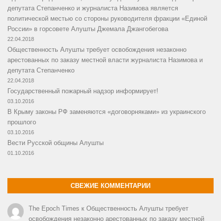
депутата Степанченко и журналиста Назимова является
политической местью со стороны руководителя фракции «Единой
России» в горсовете Алушты Джемала Джангобегова
22.04.2018
Общественность Алушты требует освобождения незаконно
арестованных по заказу местной власти журналиста Назимова и
депутата Степанченко
22.04.2018
Государственный пожарный надзор информирует!
03.10.2016
В Крыму законы РФ заменяются «договорняками» из украинского
прошлого
03.10.2016
Вести Русской общины Алушты
01.10.2016
СВЕЖИЕ КОММЕНТАРИИ
The Epoch Times
к
Общественность Алушты требует
освобождения незаконно арестованных по заказу местной