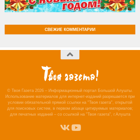
СВЕЖИЕ КОММЕНТАРИИ
© Твоя Газета 2026 – Информационный портал Большой Алушты.
Использование материалов для интернет-изданий разрешается при
условии обязательной прямой ссылки на "Твоя газета", открытой
для поисковых систем, в первом абзаце цитируемых материалов;
для печатных изданий – со ссылкой на "Твоя газета", г.Алушта