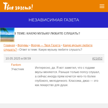
Перейти к содержимому
ОТВЕТ В ТЕМЕ: КАКУЮ МУЗЫКУ ЛЮБИТЕ СЛУШАТЬ?
Главная
›
Форумы
›
Форум — Твоя Газета
›
Какую музыку любите
слушать?
›
Ответ в теме: Какую музыку любите слушать?
10.05.2025 в 08:59
#21652
Fantom
Интересно, да. Я вот заметил, что с годами
Участник
вкусы меняются. Раньше только попсу слушал,
а сейчас иногда прям хочется чего-то более
глубокого, мелодичного. Классика, джаз — это
как лекарство для души.