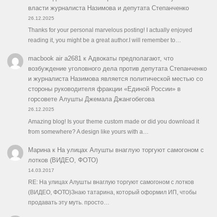
власти журналиста Назимова и депутата Степанченко
26.12.2025
Thanks for your personal marvelous posting! I actually enjoyed
reading it, you might be a great author.I will remember to…
macbook air a2681
к
Адвокаты предполагают, что
возбуждение уголовного дела против депутата Степанченко
и журналиста Назимова является политической местью со
стороны руководителя фракции «Единой России» в
горсовете Алушты Джемала Джангобегова
26.12.2025
Amazing blog! Is your theme custom made or did you download it
from somewhere? A design like yours with a…
Марина
к
На улицах Алушты внаглую торгуют самогоном с
лотков (ВИДЕО, ФОТО)
14.03.2017
RE: На улицах Алушты внаглую торгуют самогоном с лотков
(ВИДЕО, ФОТО)Знаю татарина, который оформил ИП, чтобы
продавать эту муть. просто…