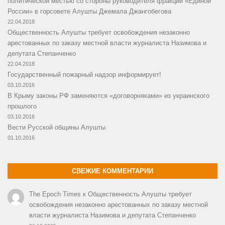
политической местью со стороны руководителя фракции «Единой
России» в горсовете Алушты Джемала Джангобегова
22.04.2018
Общественность Алушты требует освобождения незаконно
арестованных по заказу местной власти журналиста Назимова и
депутата Степанченко
22.04.2018
Государственный пожарный надзор информирует!
03.10.2016
В Крыму законы РФ заменяются «договорняками» из украинского
прошлого
03.10.2016
Вести Русской общины Алушты
01.10.2016
СВЕЖИЕ КОММЕНТАРИИ
The Epoch Times
к
Общественность Алушты требует
освобождения незаконно арестованных по заказу местной
власти журналиста Назимова и депутата Степанченко