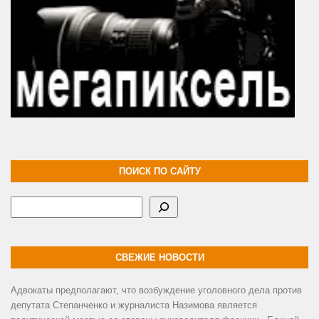
ПОИСК ПО САЙТУ
Поиск
СВЕЖИЕ НОВОСТИ
Адвокаты предполагают, что возбуждение уголовного дела против
депутата Степанченко и журналиста Назимова является