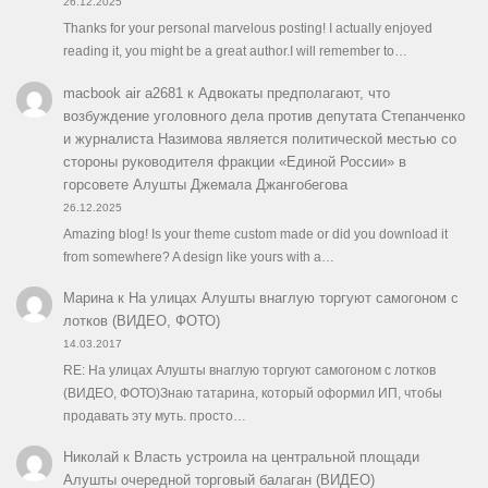
26.12.2025
Thanks for your personal marvelous posting! I actually enjoyed
reading it, you might be a great author.I will remember to…
macbook air a2681
к
Адвокаты предполагают, что
возбуждение уголовного дела против депутата Степанченко
и журналиста Назимова является политической местью со
стороны руководителя фракции «Единой России» в
горсовете Алушты Джемала Джангобегова
26.12.2025
Amazing blog! Is your theme custom made or did you download it
from somewhere? A design like yours with a…
Марина
к
На улицах Алушты внаглую торгуют самогоном с
лотков (ВИДЕО, ФОТО)
14.03.2017
RE: На улицах Алушты внаглую торгуют самогоном с лотков
(ВИДЕО, ФОТО)Знаю татарина, который оформил ИП, чтобы
продавать эту муть. просто…
Николай
к
Власть устроила на центральной площади
Алушты очередной торговый балаган (ВИДЕО)