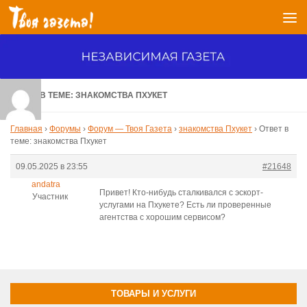
Перейти к содержимому
ОТВЕТ В ТЕМЕ: ЗНАКОМСТВА ПХУКЕТ
Главная
›
Форумы
›
Форум — Твоя Газета
›
знакомства Пхукет
›
Ответ в
теме: знакомства Пхукет
09.05.2025 в 23:55
#21648
andatra
Привет! Кто-нибудь сталкивался с эскорт-
Участник
услугами на Пхукете? Есть ли проверенные
агентства с хорошим сервисом?
ТОВАРЫ И УСЛУГИ