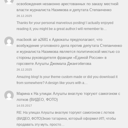
освобождения незаконно арестованных по заказу местной
власти журналиста Назимова и депутата Степанченко
26.12.2025
Thanks for your personal marvelous posting! I actually enjoyed
reading it, you might be a great author.I will remember to…
macbook air a2681
к
Адвокаты предполагают, что
возбуждение уголовного дела против депутата Степанченко
и журналиста Назимова является политической местью со
стороны руководителя фракции «Единой России» в
горсовете Алушты Джемала Джангобегова
26.12.2025
Amazing blog! Is your theme custom made or did you download it
from somewhere? A design like yours with a…
Марина
к
На улицах Алушты внаглую торгуют самогоном с
лотков (ВИДЕО, ФОТО)
14.03.2017
RE: На улицах Алушты внаглую торгуют самогоном с лотков
(ВИДЕО, ФОТО)Знаю татарина, который оформил ИП, чтобы
продавать эту муть. просто…