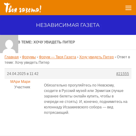
Перейти к содержимому
ОТВЕТ В ТЕМЕ: ХОЧУ УВИДЕТЬ ПИТЕР
Главная
›
Форумы
›
Форум — Твоя Газета
›
Хочу увидеть Питер
›
Ответ в
теме: Хочу увидеть Питер
24.04.2025 в 11:42
#21555
МАри Мари
Обязательно прогуляйтесь по Невскому,
Участник
сходите в Русский музей или Эрмитаж (лучше
заранее билеты онлайн купить, чтобы в
очереди не стоять). И, конечно, поднимитесь на
колоннаду Исаакиевского собора — вид
потрясающий.