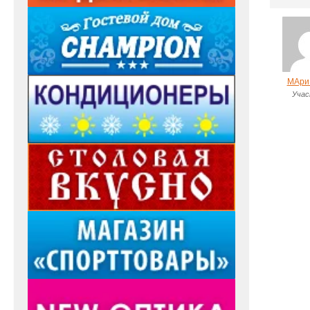
МАри
Учас