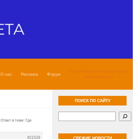
Точный прогноз погоды в Алуште
О нас
Реклама
Форум
world-weather.ru
ПОИСК ПО САЙТУ
Поиск
Ответ в теме: Где
#21528
СВЕЖИЕ НОВОСТИ