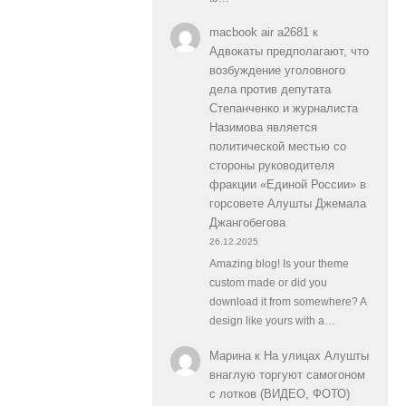
macbook air a2681
к
Адвокаты предполагают, что
возбуждение уголовного
дела против депутата
Степанченко и журналиста
Назимова является
политической местью со
стороны руководителя
фракции «Единой России» в
горсовете Алушты Джемала
Джангобегова
26.12.2025
Amazing blog! Is your theme
custom made or did you
download it from somewhere? A
design like yours with a…
Марина
к
На улицах Алушты
внаглую торгуют самогоном
с лотков (ВИДЕО, ФОТО)