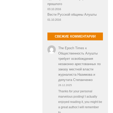
прошлого
03.10.2016
Вести Русской общины Алушты
01.10.2016
СВЕЖИЕ КОММЕНТАРИИ
The Epoch Times
к
Общественность Алушты
требует освобождения
незаконно арестованных по
заказу местной власти
журналиста Назимова и
депутата Степанченко
26.12.2025
Thanks for your personal
marvelous posting! I actually
enjoyed reading it, you might be
a great author.I will remember
to…