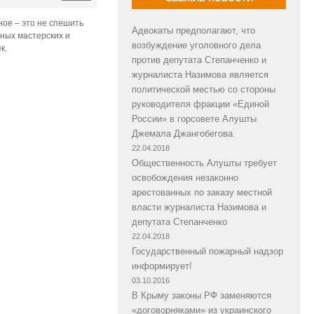
ное – это не спешить
Адвокаты предполагают, что
ных мастерских и
возбуждение уголовного дела
к.
против депутата Степанченко и
журналиста Назимова является
политической местью со стороны
руководителя фракции «Единой
России» в горсовете Алушты
Джемала Джангобегова
22.04.2018
Общественность Алушты требует
освобождения незаконно
арестованных по заказу местной
власти журналиста Назимова и
депутата Степанченко
22.04.2018
Государственный пожарный надзор
информирует!
03.10.2016
В Крыму законы РФ заменяются
«договорняками» из украинского