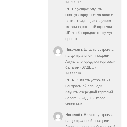
14.03.2017
RE: На улицах Алушты
внаглую торгуют самогоном с
лотков (ВИДЕО, ФОТО)Знаю
татарина, который оформил
ИП, чтобы продавать эту муть.
просто…
Николай
к
Власть устроила
на центральной площади
Алушты очередной торговый
балаган (ВИДЕО)
14.12.2016
RE: RE: Власть устроила на
центральной площади
Алушты очередной торговый
балаган (ВИДЕО)Скорее
чиновники
Николай
к
Власть устроила
на центральной площади
Алушты очередной торговый