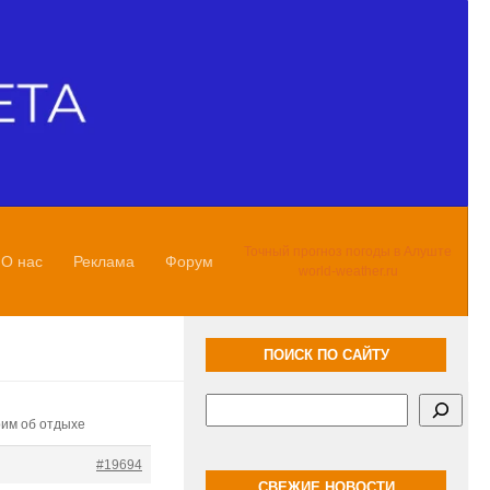
Точный прогноз погоды в Алуште
О нас
Реклама
Форум
world-weather.ru
ПОИСК ПО САЙТУ
Поиск
рим об отдыхе
#19694
СВЕЖИЕ НОВОСТИ