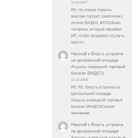
14.03.2017
RE: На улицах Алушты
внаглую торгуют самогоном с
лотков (ВИДЕО, ФОТО)Знаю
татарина, который оформил
ИП, чтобы продавать эту муть.
просто…
Николай
к
Власть устроила
на центральной площади
Алушты очередной торговый
балаган (ВИДЕО)
14.12.2016
RE: RE: Власть устроила на
центральной площади
Алушты очередной торговый
балаган (ВИДЕО)Скорее
чиновники
Николай
к
Власть устроила
на центральной площади
Алушты очередной торговый