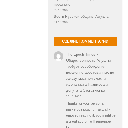
прошлого
03.10.2016
Вести Русской общины Алушты
01.10.2016
СВЕЖИЕ КОММЕНТАРИИ
The Epoch Times
к
Общественность Алушты
требует освобождения
незаконно арестованных по
заказу местной власти
журналиста Назимова и
депутата Степанченко
26.12.2025
Thanks for your personal
marvelous posting! I actually
enjoyed reading it, you might be
a great author.I will remember
to…