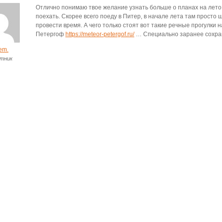
Отлично понимаю твое желание узнать больше о планах на лето,
поехать. Скорее всего поеду в Питер, в начале лета там просто
провести время. А чего только стоят вот такие речные прогулки 
Петергоф
https://meteor-petergof.ru/
… Специально заранее сохран
em.
тник