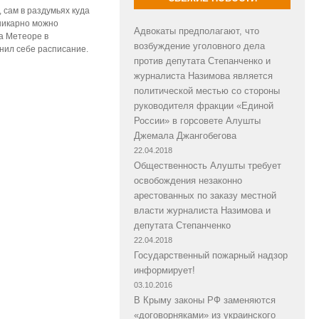
 сам в раздумьях куда
 шикарно можно
Адвокаты предполагают, что
на Метеоре в
возбуждение уголовного дела
ил себе расписание.
против депутата Степанченко и
журналиста Назимова является
политической местью со стороны
руководителя фракции «Единой
России» в горсовете Алушты
Джемала Джангобегова
22.04.2018
Общественность Алушты требует
освобождения незаконно
арестованных по заказу местной
власти журналиста Назимова и
депутата Степанченко
22.04.2018
Государственный пожарный надзор
информирует!
03.10.2016
В Крыму законы РФ заменяются
«договорняками» из украинского