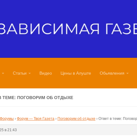
Статьи
Видео
Цены в Алуште
Обьявления
В ТЕМЕ: ПОГОВОРИМ ОБ ОТДЫХЕ
Форумы
›
Форум — Твоя Газета
›
Поговорим об отдыхе
›
Ответ в теме: Погово
25 в 21:43