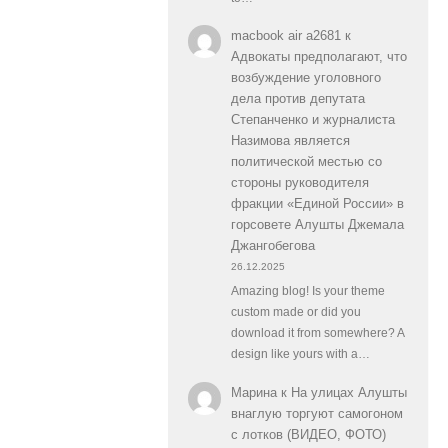
macbook air a2681
к
Адвокаты предполагают, что
возбуждение уголовного
дела против депутата
Степанченко и журналиста
Назимова является
политической местью со
стороны руководителя
фракции «Единой России» в
горсовете Алушты Джемала
Джангобегова
26.12.2025
Amazing blog! Is your theme
custom made or did you
download it from somewhere? A
design like yours with a…
Марина
к
На улицах Алушты
внаглую торгуют самогоном
с лотков (ВИДЕО, ФОТО)