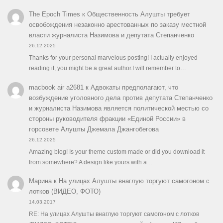
The Epoch Times
к
Общественность Алушты требует
освобождения незаконно арестованных по заказу местной
власти журналиста Назимова и депутата Степанченко
26.12.2025
Thanks for your personal marvelous posting! I actually enjoyed
reading it, you might be a great author.I will remember to…
macbook air a2681
к
Адвокаты предполагают, что
возбуждение уголовного дела против депутата Степанченко
и журналиста Назимова является политической местью со
стороны руководителя фракции «Единой России» в
горсовете Алушты Джемала Джангобегова
26.12.2025
Amazing blog! Is your theme custom made or did you download it
from somewhere? A design like yours with a…
Марина
к
На улицах Алушты внаглую торгуют самогоном с
лотков (ВИДЕО, ФОТО)
14.03.2017
RE: На улицах Алушты внаглую торгуют самогоном с лотков