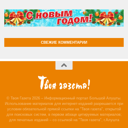
СВЕЖИЕ КОММЕНТАРИИ
© Твоя Газета 2026 – Информационный портал Большой Алушты.
Использование материалов для интернет-изданий разрешается при
условии обязательной прямой ссылки на "Твоя газета", открытой
для поисковых систем, в первом абзаце цитируемых материалов;
для печатных изданий – со ссылкой на "Твоя газета", г.Алушта