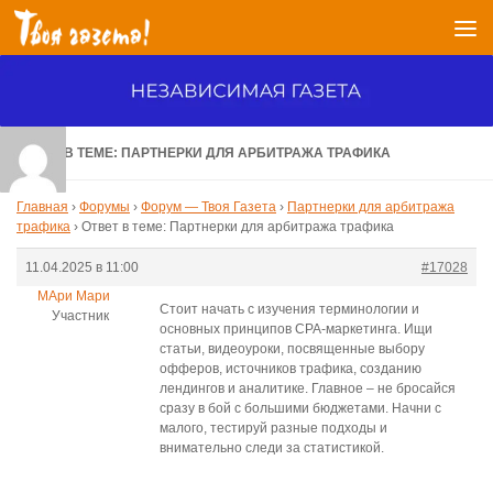
Перейти к содержимому
ОТВЕТ В ТЕМЕ: ПАРТНЕРКИ ДЛЯ АРБИТРАЖА ТРАФИКА
Главная
›
Форумы
›
Форум — Твоя Газета
›
Партнерки для арбитража
трафика
›
Ответ в теме: Партнерки для арбитража трафика
11.04.2025 в 11:00
#17028
МАри Мари
Стоит начать с изучения терминологии и
Участник
основных принципов CPA-маркетинга. Ищи
статьи, видеоуроки, посвященные выбору
офферов, источников трафика, созданию
лендингов и аналитике. Главное – не бросайся
сразу в бой с большими бюджетами. Начни с
малого, тестируй разные подходы и
внимательно следи за статистикой.