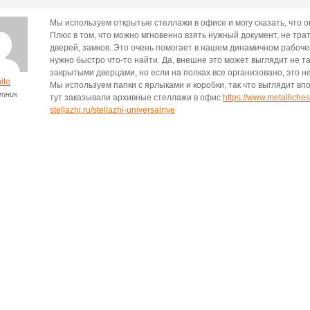
Мы используем открытые стеллажи в офисе и могу сказать, что 
Плюс в том, что можно мгновенно взять нужный документ, не тра
дверей, замков. Это очень помогает в нашем динамичном рабочем
нужно быстро что-то найти. Да, внешне это может выглядит не так
закрытыми дверцами, но если на полках все организовано, это н
ite
Мы используем папки с ярлыками и коробки, так что выглядит вп
тник
тут заказывали архивные стеллажи в офис
https://www.metalliches
stellazhi.ru/stellazhi-universalnye