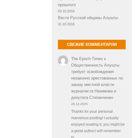
прошлого
03.10.2016
Вести Русской общины Алушты
01.10.2016
СВЕЖИЕ КОММЕНТАРИИ
The Epoch Times
к
Общественность Алушты
требует освобождения
незаконно арестованных по
заказу местной власти
журналиста Назимова и
депутата Степанченко
26.12.2025
Thanks for your personal
marvelous posting! I actually
enjoyed reading it, you might be
a great author.I will remember
to…