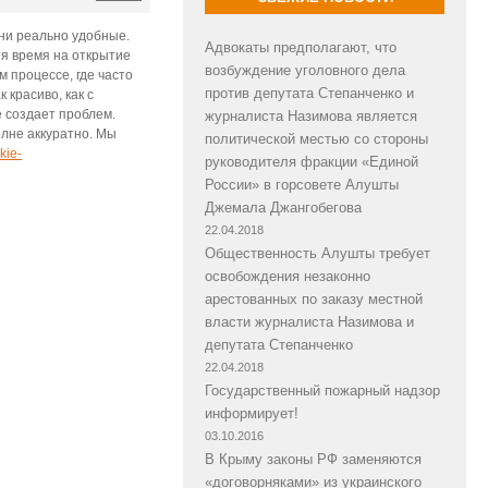
они реально удобные.
Адвокаты предполагают, что
тя время на открытие
возбуждение уголовного дела
 процессе, где часто
против депутата Степанченко и
 красиво, как с
е создает проблем.
журналиста Назимова является
олне аккуратно. Мы
политической местью со стороны
kie-
руководителя фракции «Единой
России» в горсовете Алушты
Джемала Джангобегова
22.04.2018
Общественность Алушты требует
освобождения незаконно
арестованных по заказу местной
власти журналиста Назимова и
депутата Степанченко
22.04.2018
Государственный пожарный надзор
информирует!
03.10.2016
В Крыму законы РФ заменяются
«договорняками» из украинского