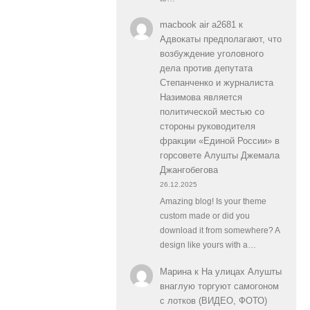
macbook air a2681
к
Адвокаты предполагают, что
возбуждение уголовного
дела против депутата
Степанченко и журналиста
Назимова является
политической местью со
стороны руководителя
фракции «Единой России» в
горсовете Алушты Джемала
Джангобегова
26.12.2025
Amazing blog! Is your theme
custom made or did you
download it from somewhere? A
design like yours with a…
Марина
к
На улицах Алушты
внаглую торгуют самогоном
с лотков (ВИДЕО, ФОТО)