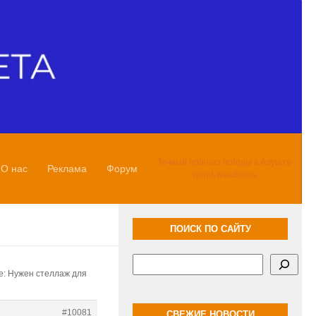
Точный прогноз погоды в Алуште
О нас
Реклама
Форум
world-weather.ru
ПОИСК ПО САЙТУ
Поиск
е: Нужен стеллаж для
#10081
СВЕЖИЕ НОВОСТИ