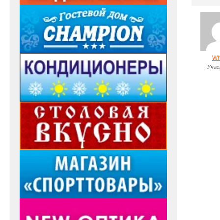
Wh
Учас