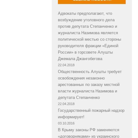
Адвокаты предполагают, что
возбуждение уголовного дела
против депутата Степанченко и
журналиста Назимова является
политической местью со стороны
руководителя фракции «Единой
России» в горсовете Алушты
Джемала Джангобегова
22.04.2018
Общественность Алушты требует
освобождения незаконно
арестованных по заказу местной
власти журналиста Назимова и
депутата Степанченко
22.04.2018
Государственный пожарный надзор
информирует!
03.10.2016
В Крыму законы РФ заменяются
«договорняками» из украинского