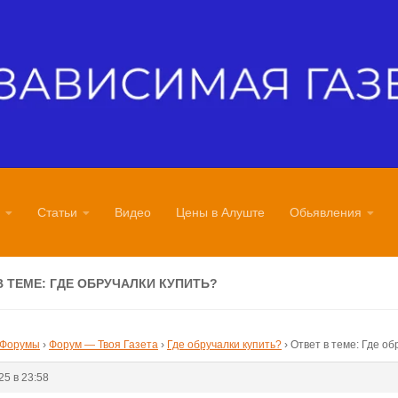
Статьи
Видео
Цены в Алуште
Обьявления
В ТЕМЕ: ГДЕ ОБРУЧАЛКИ КУПИТЬ?
Форумы
›
Форум — Твоя Газета
›
Где обручалки купить?
›
Ответ в теме: Где об
25 в 23:58