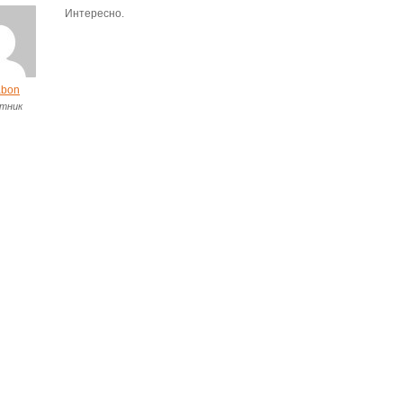
Интересно.
abon
тник