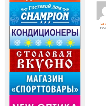
bal
Учас