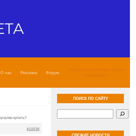
Точный прогноз погоды в Алуште
О нас
Реклама
Форум
world-weather.ru
ПОИСК ПО САЙТУ
Поиск
ручалки купить?
#10038
СВЕЖИЕ НОВОСТИ