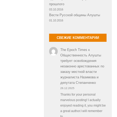
прошлого
03.10.2016
Вести Русской общины Алушты
01.10.2016
СВЕЖИЕ КОММЕНТАРИИ
The Epoch Times
к
Общественность Алушты
требует освобождения
незаконно арестованных по
заказу местной власти
журналиста Назимова и
депутата Степанченко
26.12.2025
Thanks for your personal
marvelous posting! I actually
enjoyed reading it, you might be
a great author.I will remember
to…