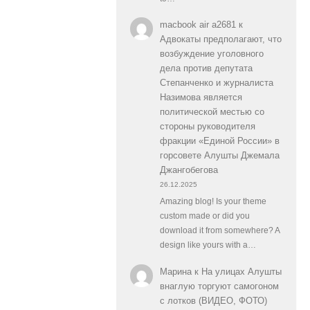
macbook air a2681
к
Адвокаты предполагают, что
возбуждение уголовного
дела против депутата
Степанченко и журналиста
Назимова является
политической местью со
стороны руководителя
фракции «Единой России» в
горсовете Алушты Джемала
Джангобегова
26.12.2025
Amazing blog! Is your theme
custom made or did you
download it from somewhere? A
design like yours with a…
Марина
к
На улицах Алушты
внаглую торгуют самогоном
с лотков (ВИДЕО, ФОТО)