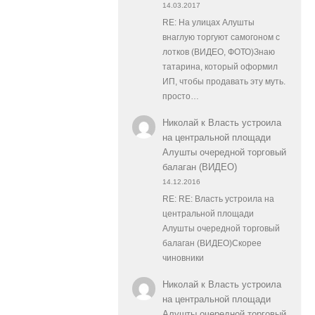
14.03.2017
RE: На улицах Алушты
внаглую торгуют самогоном с
лотков (ВИДЕО, ФОТО)Знаю
татарина, который оформил
ИП, чтобы продавать эту муть.
просто…
Николай
к
Власть устроила
на центральной площади
Алушты очередной торговый
балаган (ВИДЕО)
14.12.2016
RE: RE: Власть устроила на
центральной площади
Алушты очередной торговый
балаган (ВИДЕО)Скорее
чиновники
Николай
к
Власть устроила
на центральной площади
Алушты очередной торговый