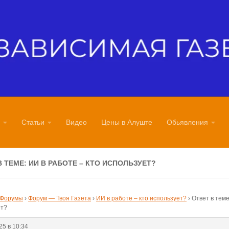
Статьи
Видео
Цены в Алуште
Обьявления
В ТЕМЕ: ИИ В РАБОТЕ – КТО ИСПОЛЬЗУЕТ?
Форумы
›
Форум — Твоя Газета
›
ИИ в работе – кто использует?
›
Ответ в теме
ет?
25 в 10:34