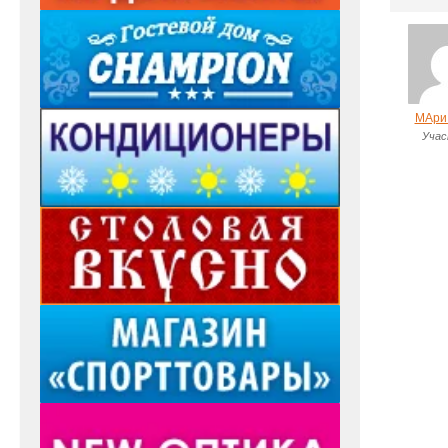
МАри
Учас