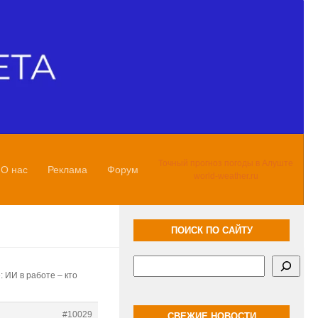
Точный прогноз погоды в Алуште
О нас
Реклама
Форум
world-weather.ru
ПОИСК ПО САЙТУ
Поиск
: ИИ в работе – кто
#10029
СВЕЖИЕ НОВОСТИ