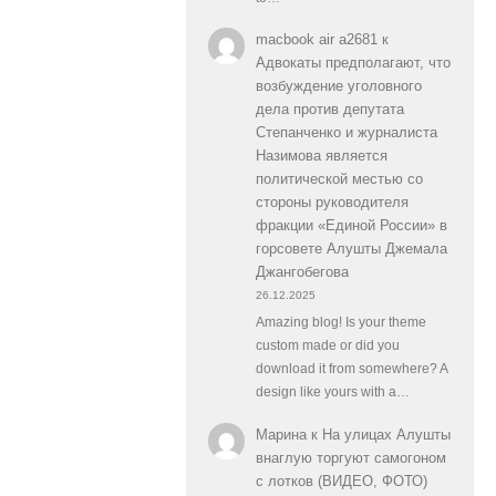
macbook air a2681
к
Адвокаты предполагают, что
возбуждение уголовного
дела против депутата
Степанченко и журналиста
Назимова является
политической местью со
стороны руководителя
фракции «Единой России» в
горсовете Алушты Джемала
Джангобегова
26.12.2025
Amazing blog! Is your theme
custom made or did you
download it from somewhere? A
design like yours with a…
Марина
к
На улицах Алушты
внаглую торгуют самогоном
с лотков (ВИДЕО, ФОТО)