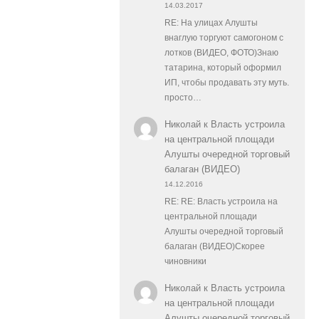
14.03.2017
RE: На улицах Алушты
внаглую торгуют самогоном с
лотков (ВИДЕО, ФОТО)Знаю
татарина, который оформил
ИП, чтобы продавать эту муть.
просто…
Николай
к
Власть устроила
на центральной площади
Алушты очередной торговый
балаган (ВИДЕО)
14.12.2016
RE: RE: Власть устроила на
центральной площади
Алушты очередной торговый
балаган (ВИДЕО)Скорее
чиновники
Николай
к
Власть устроила
на центральной площади
Алушты очередной торговый