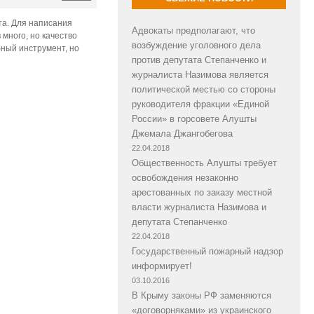
та. Для написания
Адвокаты предполагают, что
 много, но качество
возбуждение уголовного дела
бный инструмент, но
против депутата Степанченко и
журналиста Назимова является
политической местью со стороны
руководителя фракции «Единой
России» в горсовете Алушты
Джемала Джангобегова
22.04.2018
Общественность Алушты требует
освобождения незаконно
арестованных по заказу местной
власти журналиста Назимова и
депутата Степанченко
22.04.2018
Государственный пожарный надзор
информирует!
03.10.2016
В Крыму законы РФ заменяются
«договорняками» из украинского