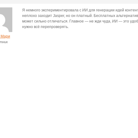
Я немного экспериментировала с ИИ для генерации идей контен
неплохо заходит Jasper, но он платный. Бесплатных альтернатив
может сильно отличаться. Главное — не жди чуда, ИИ — это удо
нужно всё перепроверять.
 Мари
тник