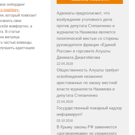
акое онбординг
-s-matritsey-
Адвокаты предполагают, что
ии, который помогает
возбуждение уголовного дела
освоить свои
против депутата Степанченко и
 себя комфортно, а
а. В статье
журналиста Назимова является
жна матрица
политической местью со стороны
ть частью команды.
руководителя фракции «Единой
 улучшить адаптацию
России» в горсовете Алушты
Джемала Джангобегова
22.04.2018
Общественность Алушты требует
освобождения незаконно
арестованных по заказу местной
власти журналиста Назимова и
депутата Степанченко
22.04.2018
Государственный пожарный надзор
информирует!
03.10.2016
В Крыму законы РФ заменяются
«договорняками» из украинского