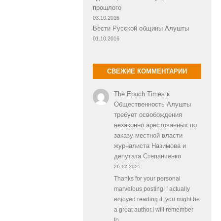
прошлого
03.10.2016
Вести Русской общины Алушты
01.10.2016
СВЕЖИЕ КОММЕНТАРИИ
The Epoch Times
к
Общественность Алушты
требует освобождения
незаконно арестованных по
заказу местной власти
журналиста Назимова и
депутата Степанченко
26.12.2025
Thanks for your personal
marvelous posting! I actually
enjoyed reading it, you might be
a great author.I will remember
to…