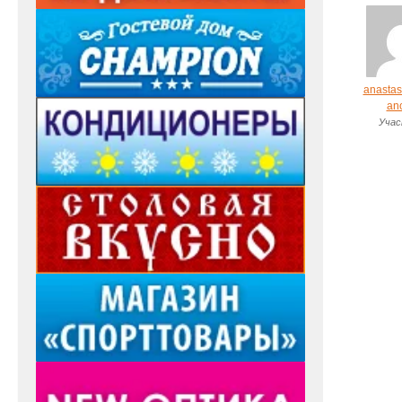
anastas
an
Учас