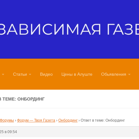
Статьи
Видео
Цены в Алуште
Обьявления
В ТЕМЕ: ОНБОРДИНГ
Форумы
›
Форум — Твоя Газета
›
Онбординг
›
Ответ в теме: Онбординг
25 в 09:54