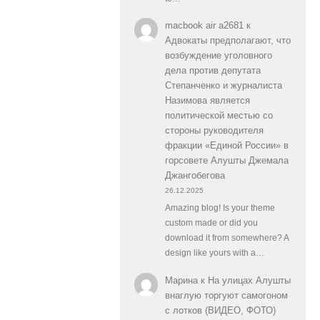
macbook air a2681
к
Адвокаты предполагают, что
возбуждение уголовного
дела против депутата
Степанченко и журналиста
Назимова является
политической местью со
стороны руководителя
фракции «Единой России» в
горсовете Алушты Джемала
Джангобегова
26.12.2025
Amazing blog! Is your theme
custom made or did you
download it from somewhere? A
design like yours with a…
Марина
к
На улицах Алушты
внаглую торгуют самогоном
с лотков (ВИДЕО, ФОТО)