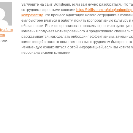
Загляните на сайт Skillsteam, если вам нужно разобраться, что т
сотрудников простыми словами
https://skillsteam.ru/blog/onbording
kompetentsiy
Это процесс адаптации нового сотрудника в компан
ему быстрее влиться в работу, понять корпоративную культуру и 
обязанности. Если он организован правильно, новичок чувствует
iya.furm
компания получает мотивированного и продуктивного специалист
ova
рассказывается, как сделать онбординг эффективным, зачем ну
тник
компетенций и как это помогает новым сотрудникам быстрее ста
Рекомендую ознакомиться с этой информацией, если вы хотите
персонала в своей компании.