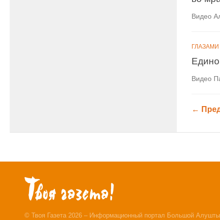
Видео А
ГЛАЗАМИ
Едино
Видео П
← Пре
© Твоя Газета 2026 – Информационный портал Большой Алушты