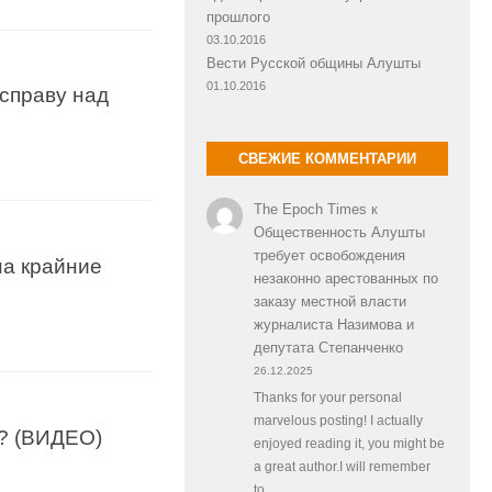
прошлого
03.10.2016
Вести Русской общины Алушты
01.10.2016
справу над
СВЕЖИЕ КОММЕНТАРИИ
The Epoch Times
к
Общественность Алушты
требует освобождения
на крайние
незаконно арестованных по
заказу местной власти
журналиста Назимова и
депутата Степанченко
26.12.2025
Thanks for your personal
marvelous posting! I actually
а? (ВИДЕО)
enjoyed reading it, you might be
a great author.I will remember
to…