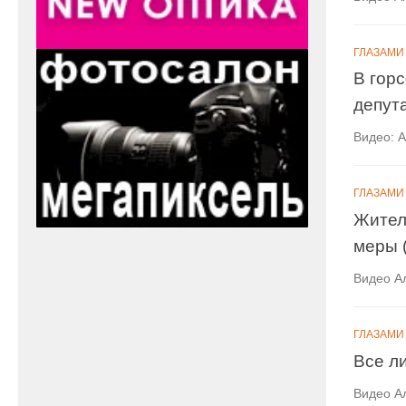
ГЛАЗАМИ
В гор
депут
Видео: 
ГЛАЗАМИ
Жител
меры 
Видео А
ГЛАЗАМИ
Все л
Видео А