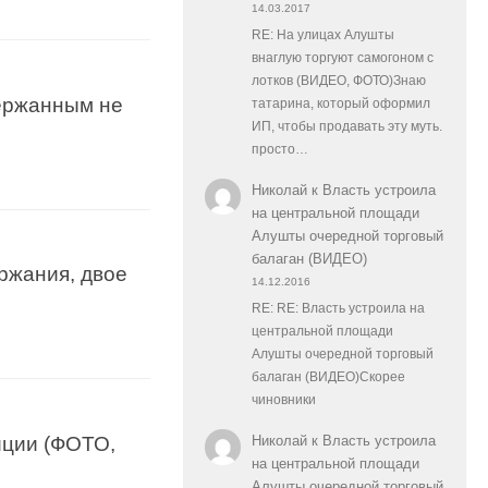
14.03.2017
RE: На улицах Алушты
внаглую торгуют самогоном с
лотков (ВИДЕО, ФОТО)Знаю
держанным не
татарина, который оформил
ИП, чтобы продавать эту муть.
просто…
Николай
к
Власть устроила
на центральной площади
Алушты очередной торговый
балаган (ВИДЕО)
ржания, двое
14.12.2016
RE: RE: Власть устроила на
центральной площади
Алушты очередной торговый
балаган (ВИДЕО)Скорее
чиновники
иции (ФОТО,
Николай
к
Власть устроила
на центральной площади
Алушты очередной торговый