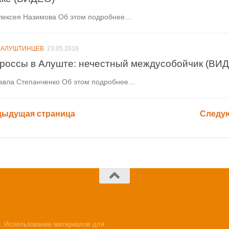
лексея Назимова Об этом подробнее…
 АЛУШТИНЦЕВ
23.05.2016
россы в Алуште: нечестный междусобойчик (ВИ
авла Степанченко Об этом подробнее…
дыдущая страница
Следу
. Использование материалов для