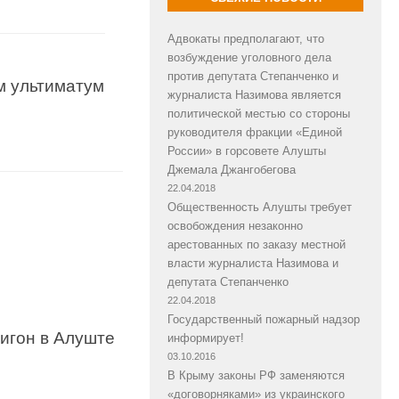
Адвокаты предполагают, что
возбуждение уголовного дела
против депутата Степанченко и
м ультиматум
журналиста Назимова является
политической местью со стороны
руководителя фракции «Единой
России» в горсовете Алушты
Джемала Джангобегова
22.04.2018
Общественность Алушты требует
освобождения незаконно
арестованных по заказу местной
власти журналиста Назимова и
депутата Степанченко
22.04.2018
Государственный пожарный надзор
игон в Алуште
информирует!
03.10.2016
В Крыму законы РФ заменяются
«договорняками» из украинского