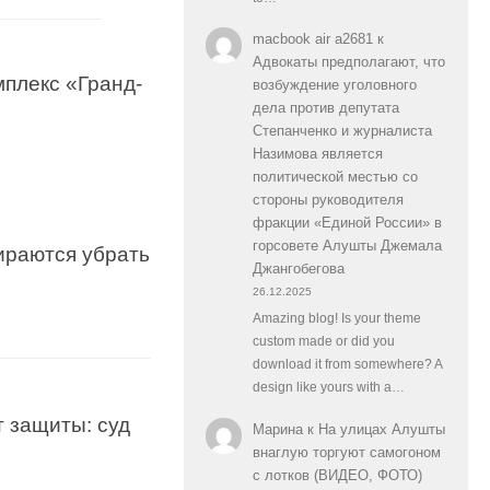
macbook air a2681
к
Адвокаты предполагают, что
плекс «Гранд-
возбуждение уголовного
дела против депутата
Степанченко и журналиста
Назимова является
политической местью со
стороны руководителя
фракции «Единой России» в
горсовете Алушты Джемала
ираются убрать
Джангобегова
26.12.2025
Amazing blog! Is your theme
custom made or did you
download it from somewhere? A
design like yours with a…
 защиты: суд
Марина
к
На улицах Алушты
внаглую торгуют самогоном
с лотков (ВИДЕО, ФОТО)