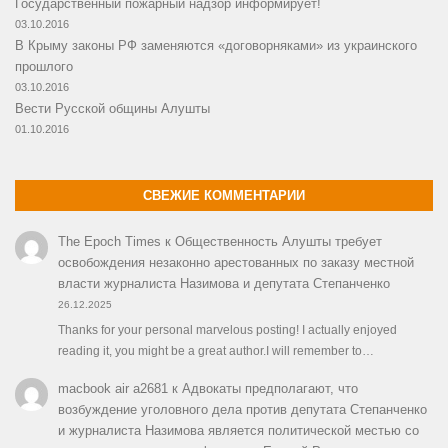
Государственный пожарный надзор информирует!
03.10.2016
В Крыму законы РФ заменяются «договорняками» из украинского
прошлого
03.10.2016
Вести Русской общины Алушты
01.10.2016
СВЕЖИЕ КОММЕНТАРИИ
The Epoch Times
к
Общественность Алушты требует
освобождения незаконно арестованных по заказу местной
власти журналиста Назимова и депутата Степанченко
26.12.2025
Thanks for your personal marvelous posting! I actually enjoyed
reading it, you might be a great author.I will remember to…
macbook air a2681
к
Адвокаты предполагают, что
возбуждение уголовного дела против депутата Степанченко
и журналиста Назимова является политической местью со