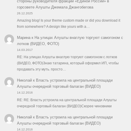
стороны руководителя фракции «Единой России» в
горсовете Алушты Джемала Джангобегова
26.12.2025
Amazing blog! Is your theme custom made or did you download it
from somewhere? A design like yours with a…
Марина
к
На улицах Алушты внаглую торгуют самогоном с
лотков (ВИДЕО, ФОТО)
14.03.2017
RE: На улицах Алушты внаглую торгуют самогоном с лотков
(ВИДЕО, ФОТО)Знаю татарина, который оформил ИП, чтобы
продавать эту муть. просто…
Николай
к
Власть устроила на центральной площади
Алушты очередной торговый балаган (ВИДЕО)
14.12.2016
RE: RE: Власть устроила на центральной площади Алушты
очередной торговый балаган (ВИДЕО)Скорее чиновники
Николай
к
Власть устроила на центральной площади
Алушты очередной торговый балаган (ВИДЕО)
14.12.2016