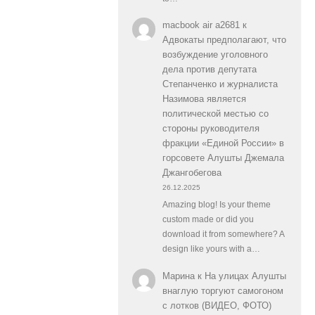
macbook air a2681
к
Адвокаты предполагают, что
возбуждение уголовного
дела против депутата
Степанченко и журналиста
Назимова является
политической местью со
стороны руководителя
фракции «Единой России» в
горсовете Алушты Джемала
Джангобегова
26.12.2025
Amazing blog! Is your theme
custom made or did you
download it from somewhere? A
design like yours with a…
Марина
к
На улицах Алушты
внаглую торгуют самогоном
с лотков (ВИДЕО, ФОТО)