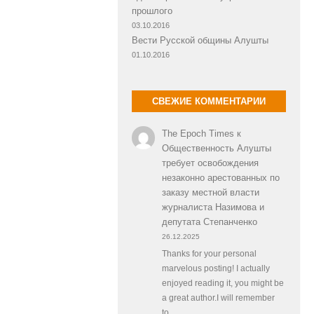
прошлого
03.10.2016
Вести Русской общины Алушты
01.10.2016
СВЕЖИЕ КОММЕНТАРИИ
The Epoch Times
к
Общественность Алушты
требует освобождения
незаконно арестованных по
заказу местной власти
журналиста Назимова и
депутата Степанченко
26.12.2025
Thanks for your personal
marvelous posting! I actually
enjoyed reading it, you might be
a great author.I will remember
to…