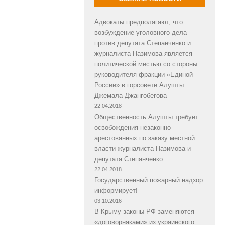
Адвокаты предполагают, что
возбуждение уголовного дела
против депутата Степанченко и
журналиста Назимова является
политической местью со стороны
руководителя фракции «Единой
России» в горсовете Алушты
Джемала Джангобегова
22.04.2018
Общественность Алушты требует
освобождения незаконно
арестованных по заказу местной
власти журналиста Назимова и
депутата Степанченко
22.04.2018
Государственный пожарный надзор
информирует!
03.10.2016
В Крыму законы РФ заменяются
«договорняками» из украинского